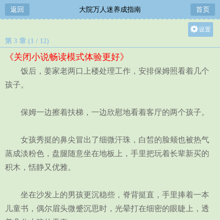
返回
大院万人迷养成指南
首页
设置
第 3 章 (1 / 12)
关灯
《关闭小说畅读模式体验更好》
大
饭后，姜家老两口上楼处理工作，安排保姆照看着几个
中
孩子。
小
保姆一边擦着扶梯，一边欣慰地看着客厅的两个孩子。
女孩秀挺的鼻尖冒出了细微汗珠，白皙的脸颊也被热气
蒸成淡粉色，盘腿随意坐在地板上，手里把玩着长辈新买的
积木，恬静又优雅。
坐在沙发上的男孩更沉稳些，脊背挺直，手里捧着一本
儿童书，偶尔眉头微蹙沉思时，光晕打在细密的眼睫上，透