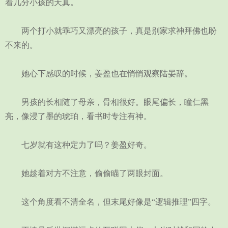
着几分小孩的天真。
两个打小就乖巧又漂亮的孩子，真是别家求神拜佛也盼
不来的。
她心下感叹的时候，姜盈也在悄悄观察陆晏辞。
男孩的长相随了母亲，骨相很好。眼尾偏长，瞳仁黑
亮，像浸了墨的琥珀，看书时专注有神。
七岁就有这种定力了吗？姜盈好奇。
她趁着对方不注意，偷偷瞄了两眼封面。
这个角度看不清全名，但末尾好像是“逻辑推理”四字。