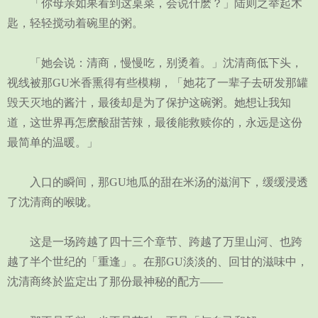
「你母亲如果看到这桌菜，会说什麽？」陆则之举起木
匙，轻轻搅动着碗里的粥。
「她会说：清商，慢慢吃，别烫着。」沈清商低下头，
视线被那GU米香熏得有些模糊，「她花了一辈子去研发那罐
毁天灭地的酱汁，最後却是为了保护这碗粥。她想让我知
道，这世界再怎麽酸甜苦辣，最後能救赎你的，永远是这份
最简单的温暖。」
入口的瞬间，那GU地瓜的甜在米汤的滋润下，缓缓浸透
了沈清商的喉咙。
这是一场跨越了四十三个章节、跨越了万里山河、也跨
越了半个世纪的「重逢」。在那GU淡淡的、回甘的滋味中，
沈清商终於监定出了那份最神秘的配方——