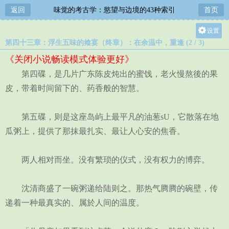
返回
味觉的考古学：慾望与边境的43种索引
首页
设置
第四十三章：浮生五味的飨宴（终章）：在余温中，重逢 (2 / 3)
关灯
《关闭小说畅读模式体验更好》
大
第四碟，是几片广东陈皮炖出的蜜饯，老火慢熬後的果
中
皮，带着时间留下的、药香般的智慧。
小
第五碟，则是这座岛屿上最平凡的油葱sU，它散落在地
瓜粥上，提供了那抹最扎实、最让人心安的焦香。
两人相对而坐。没有繁琐的仪式，没有权力的博弈。
沈清商盛了一碗粥递给陆则之。那热气腾腾的碗壁，传
递着一种最真实的、属於人间的温度。