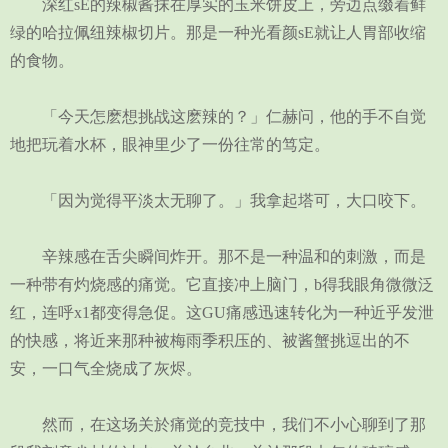
深红sE的辣椒酱抹在厚实的玉米饼皮上，旁边点缀着鲜
绿的哈拉佩纽辣椒切片。那是一种光看颜sE就让人胃部收缩
的食物。
「今天怎麽想挑战这麽辣的？」仁赫问，他的手不自觉
地把玩着水杯，眼神里少了一份往常的笃定。
「因为觉得平淡太无聊了。」我拿起塔可，大口咬下。
辛辣感在舌尖瞬间炸开。那不是一种温和的刺激，而是
一种带有灼烧感的痛觉。它直接冲上脑门，b得我眼角微微泛
红，连呼x1都变得急促。这GU痛感迅速转化为一种近乎发泄
的快感，将近来那种被梅雨季积压的、被酱蟹挑逗出的不
安，一口气全烧成了灰烬。
然而，在这场关於痛觉的竞技中，我们不小心聊到了那