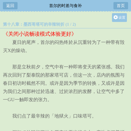
返回
首尔的时差与食补
首页
设置
第十八章：墨西哥塔可的辛辣转折 (1 / 2)
关灯
《关闭小说畅读模式体验更好》
大
夏日的尾声，首尔的闷热终於从沉重转为了一种带有毁
中
灭X的燥动。
小
那是立秋前夕，空气中有一种即将变天的紧张感。我们
再次回到了梨泰院的那家塔可店，但这一次，店内的氛围与
春日初访时截然不同。或许是因为季节的转换，又或许是因
为我们之间那种过於迅速、过於浓烈的发酵，让空气中多了
一GU一触即发的张力。
我们点了最辛辣的「地狱火」口味塔可。