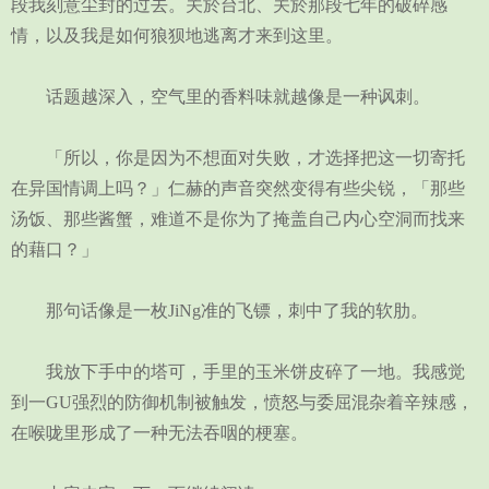
段我刻意尘封的过去。关於台北、关於那段七年的破碎感
情，以及我是如何狼狈地逃离才来到这里。
话题越深入，空气里的香料味就越像是一种讽刺。
「所以，你是因为不想面对失败，才选择把这一切寄托
在异国情调上吗？」仁赫的声音突然变得有些尖锐，「那些
汤饭、那些酱蟹，难道不是你为了掩盖自己内心空洞而找来
的藉口？」
那句话像是一枚JiNg准的飞镖，刺中了我的软肋。
我放下手中的塔可，手里的玉米饼皮碎了一地。我感觉
到一GU强烈的防御机制被触发，愤怒与委屈混杂着辛辣感，
在喉咙里形成了一种无法吞咽的梗塞。