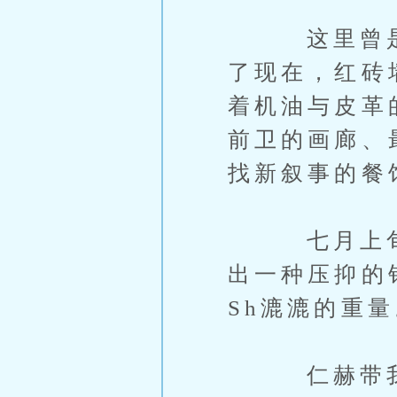
这里曾是手
了现在，红砖
着机油与皮革
前卫的画廊、
找新叙事的餐
七月上旬，
出一种压抑的
Sh漉漉的重量
仁赫带我来