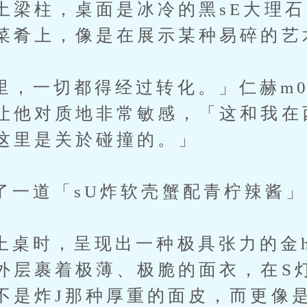
土梁柱，桌面是冰冷的黑sE大理石，
菜肴上，像是在展示某种易碎的艺
一切都得经过转化。」仁赫m0
让他对质地非常敏感，「这和我在
这里是关於碰撞的。」
道「sU炸软壳蟹配青柠辣酱」
时，呈现出一种极具张力的金h
外层裹着极薄、极脆的面衣，在S
不是炸J那种厚重的面皮，而更像