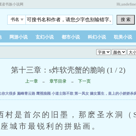
Hi,
undefin
藏读书族小说网
搜 索
书名
他
网游小说
玄幻小说
都市小说
科幻小说
耽美小说
第十三章：s炸软壳蟹的脆响 (1 / 2)
上一章
章节目录
下一页
←
→
比你大很多
巅峰青云路
鹰视狼顾
小道士陈不欺
第一凤女
嫡女重生，皇上的小娇娇杀
首尔的旧墨，那麽圣水洞（Seo
是这座城市最锐利的拼贴画。