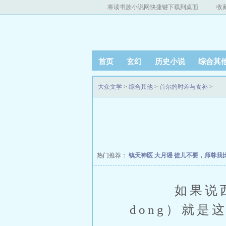
将读书族小说网快捷键下载到桌面
收
首页
玄幻
历史小说
综合其
大众文学
>
综合其他
>
首尔的时差与食补
>
热门推荐：
镇天神医
大月谣
徒儿不要，师尊我
如果说西村是
dong）就