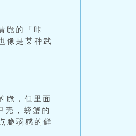
清脆的「咔
也像是某种武
的脆，但里面
甲壳，螃蟹的
点脆弱感的鲜