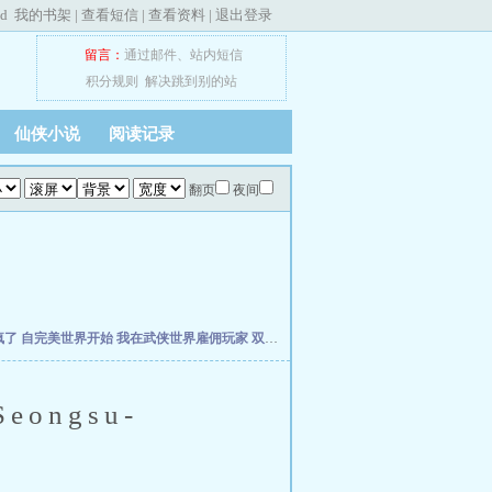
ed
我的书架
|
查看短信
|
查看资料
|
退出登录
留言：
通过邮件
、
站内短信
积分规则
解决跳到别的站
仙侠小说
阅读记录
翻页
夜间
疯了
自完美世界开始
我在武侠世界雇佣玩家
双穿，从当个倒爷开始
年方八岁，被仓
ngsu-