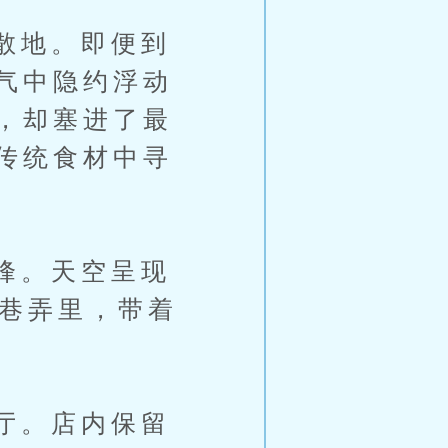
散地。即便到
气中隐约浮动
，却塞进了最
传统食材中寻
峰。天空呈现
砖巷弄里，带着
厅。店内保留