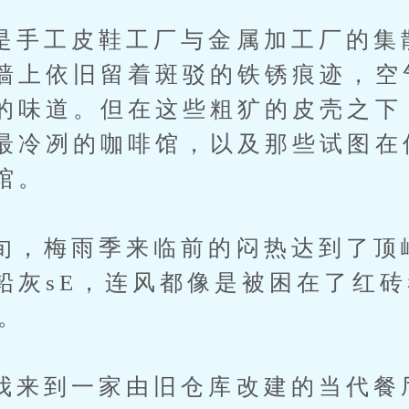
工皮鞋工厂与金属加工厂的集
墙上依旧留着斑驳的铁锈痕迹，空
的味道。但在这些粗犷的皮壳之下
最冷冽的咖啡馆，以及那些试图在
馆。
梅雨季来临前的闷热达到了顶
铅灰sE，连风都像是被困在了红
。
到一家由旧仓库改建的当代餐