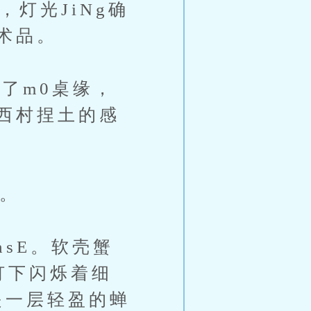
灯光JiNg确
术品。
了m0桌缘，
西村捏土的感
。
sE。软壳蟹
灯下闪烁着细
是一层轻盈的蝉