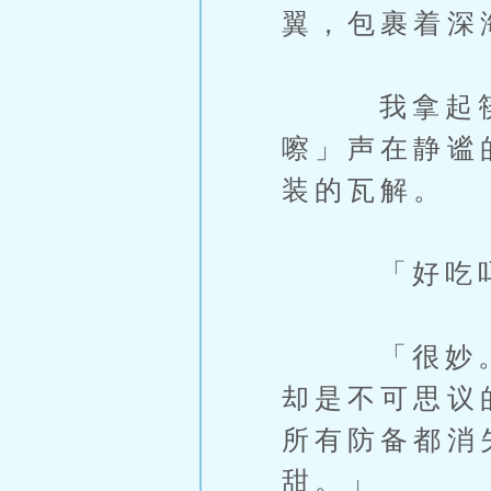
翼，包裹着深
我拿起筷子
嚓」声在静谧
装的瓦解。
「好吃吗？
「很妙。」
却是不可思议
所有防备都消
甜。」