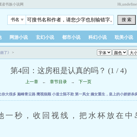
Hi,
undefin
藏读书族小说网
搜 索
书名
他
网游小说
玄幻小说
都市小说
科幻小说
耽美小说
崩了》
>
第4回：这房租是认真的吗？ (1 / 4)
上一章
章节目录
下一页
←
→
比你大很多
巅峰青云路
鹰视狼顾
小道士陈不欺
第一凤女
嫡女重生，皇上的小娇娇杀
秒，收回视线，把水杯放在中