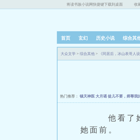
将读书族小说网快捷键下载到桌面
收
首页
玄幻
历史小说
综合其
大众文学
>
综合其他
>
《同居后，冰山表哥人设
热门推荐：
镇天神医
大月谣
徒儿不要，师尊我
他看了她一
她面前。