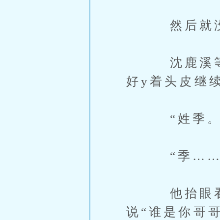
然后就没
沈鹿溪等了
好y着头皮继
“姓季。
“季……哥
他抬眼看她
说“谁是你哥哥