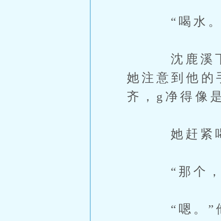
“喝水。
沈鹿溪下意
她注意到他的
齐，g净得像
她赶紧喝了
“那个，你
“嗯。”他在