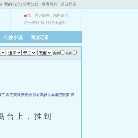
ed
我的书架
|
查看短信
|
查看资料
|
退出登录
留言：
通过邮件
、
站内短信
积分规则
解决跳到别的站
仙侠小说
阅读记录
翻页
夜间
疯了
自完美世界开始
我在武侠世界雇佣玩家
双穿，从当个倒爷开始
年方八岁，被仓
岛台上，推到