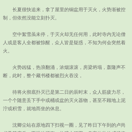
长夏很快追来，拿了屋里的铜盆用于灭火，火势渐被控
制，但依然没能立刻扑灭。
空中絮雪虽未停，于灭火却无任何用，此时寺内无论僧
人或是客人全都被惊醒，众人皆是疑惑，不知为何会突然着
火。
火势凶猛，热浪翻涌，浓烟滚滚，房梁坍塌，轰隆声不
断，此时，整个藏书楼都被烈火吞没，
待将火彻底扑灭已是第二日的辰时末，众人筋疲力尽，
一个个随意丢下手中或桶或盆的灭火器物，甚至不顾地上泥
泞或积雪，就地而坐的休息。
沈卿尘站在原地四下扫视一圈，见了昨日下午到的卢尚