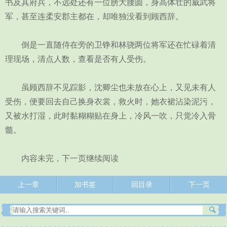
书及其府兵，不远处还有一位膀大腰圆，身高体壮的威武将
军，甚至连柔安郡主都在，却唯独没看到顾西辞。
倒是一直随侍在旁的卫铮和林骁两位将军还在忙碌着清
理现场，清点人数，查看是否有人受伤。
虽顾西辞不见踪影，沈卿尘也未放在心上，又见未有人
受伤，便要回去自己换身衣裳，救火时，她衣裙沾染泥污，
又被水打湿，此时黏糊糊贴在身上，冷风一吹，只觉冷入骨
髓。
内容未完，下一页继续阅读
上一章
加书签
回目录
下一页