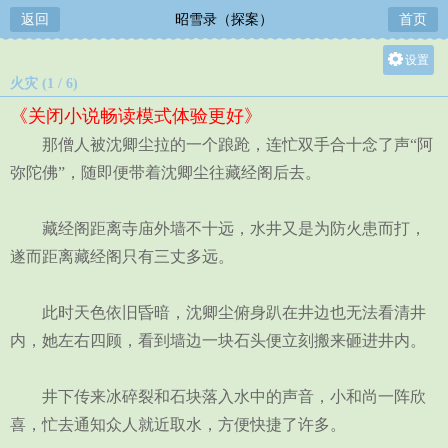
返回
昭雪录（探案）
首页
设置
火灾 (1 / 6)
关灯
《关闭小说畅读模式体验更好》
大
那僧人被沈卿尘拉的一个踉跄，连忙双手合十念了声“阿
中
弥陀佛”，随即便带着沈卿尘往藏经阁后去。
小
藏经阁距离寺庙外墙不十远，水井又是为防火患而打，
遂而距离藏经阁只有三丈多远。
此时天色依旧昏暗，沈卿尘俯身趴在井边也无法看清井
内，她左右四顾，看到墙边一块石头便立刻搬来砸进井内。
井下传来冰碎裂和石块落入水中的声音，小和尚一阵欣
喜，忙去通知众人就近取水，方便快捷了许多。