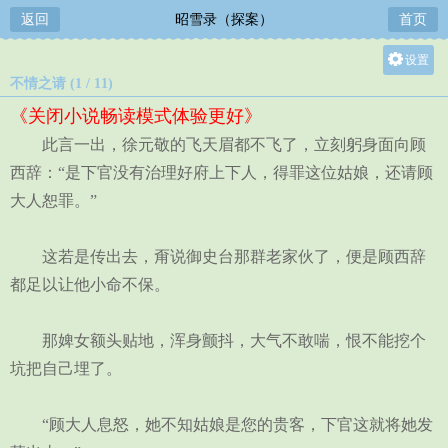
返回
昭雪录（探案）
首页
设置
不情之请 (1 / 11)
关灯
《关闭小说畅读模式体验更好》
大
此言一出，徐元敬的飞天眉都不飞了，立刻躬身面向顾
中
西辞：“是下官没有治理好府上下人，得罪这位姑娘，还请顾
小
大人恕罪。”
这若是传出去，甭说御史台那群老家伙了，便是顾西辞
都足以让他小命不保。
那婢女额头贴地，浑身颤抖，大气不敢喘，恨不能挖个
坑把自己埋了。
“顾大人息怒，她不知姑娘是您的贵客，下官这就将她发