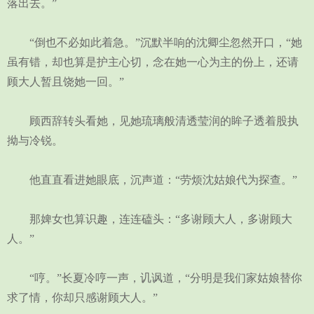
落出去。”
“倒也不必如此着急。”沉默半响的沈卿尘忽然开口，“她
虽有错，却也算是护主心切，念在她一心为主的份上，还请
顾大人暂且饶她一回。”
顾西辞转头看她，见她琉璃般清透莹润的眸子透着股执
拗与冷锐。
他直直看进她眼底，沉声道：“劳烦沈姑娘代为探查。”
那婢女也算识趣，连连磕头：“多谢顾大人，多谢顾大
人。”
“哼。”长夏冷哼一声，讥讽道，“分明是我们家姑娘替你
求了情，你却只感谢顾大人。”