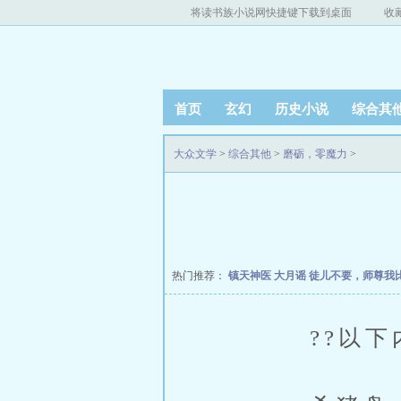
将读书族小说网快捷键下载到桌面
收
首页
玄幻
历史小说
综合其
大众文学
>
综合其他
>
磨砺，零魔力
>
热门推荐：
镇天神医
大月谣
徒儿不要，师尊我
??以下内