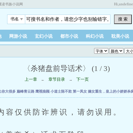
Hi,
undefin
藏读书族小说网
搜 索
书名
他
网游小说
玄幻小说
都市小说
科幻小说
耽美小说
〈杀猪盘前导话术〉 (1 / 3)
上一章
章节目录
下一页
←
→
比你大很多
巅峰青云路
鹰视狼顾
小道士陈不欺
第一凤女
嫡女重生，皇上的小娇娇杀
容仅供防诈辨识，请勿误用。