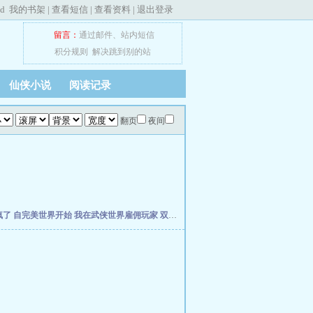
ed
我的书架
|
查看短信
|
查看资料
|
退出登录
留言：
通过邮件
、
站内短信
积分规则
解决跳到别的站
仙侠小说
阅读记录
翻页
夜间
疯了
自完美世界开始
我在武侠世界雇佣玩家
双穿，从当个倒爷开始
年方八岁，被仓