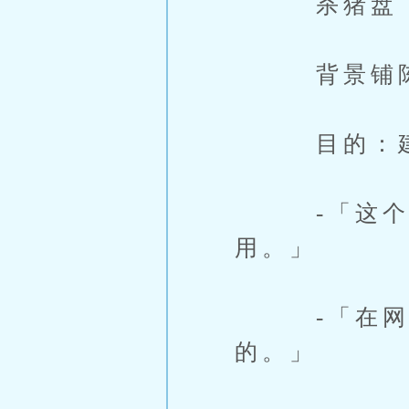
杀猪盘（养
背景铺陈与权
目的：建立
-「这个网
用。」
-「在网路
的。」