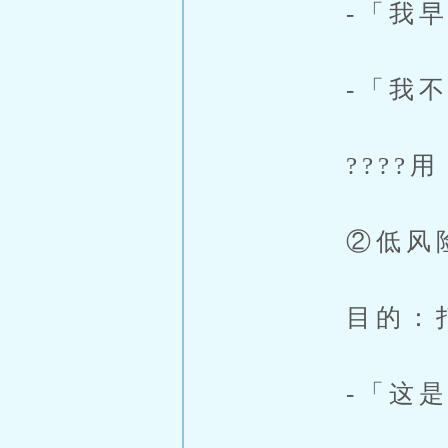
-「我早就
-「我不断
????用「
②低风险、高
目的：打消
-「这是无