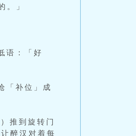
的。」
低语：「好
枪「补位」成
）推到旋转门
，让醉汉对着每