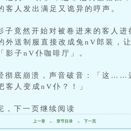
的客人发出满足又诡异的哼声。
竟然开始对被卷进来的客人进
的外送制服直接改成兔nV郎装，
「影子nV仆咖啡厅」。
底崩溃，声音破音：「这……
把客人变成nV仆？！」
下一页继续阅读
上一章
章节目录
下一页
←
→