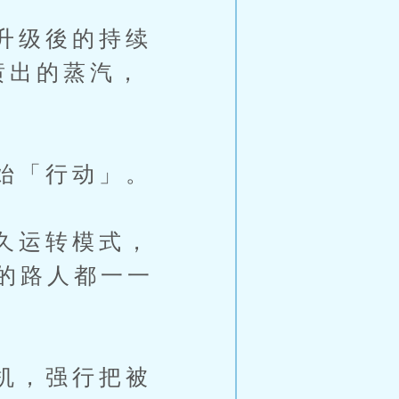
升级後的持续
喷出的蒸汽，
始「行动」。
久运转模式，
的路人都一一
机，强行把被