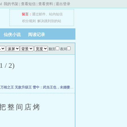
ed
我的书架
|
查看短信
|
查看资料
|
退出登录
留言：
通过邮件
、
站内短信
积分规则
解决跳到别的站
仙侠小说
阅读记录
翻页
夜间
 2)
帝
万相之王
无敌升级王
雪中：武当王也，未婚妻徐渭熊
我的弟子全是大帝之资
横推无
把整间店烤