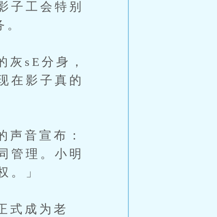
影子工会特别
务。
灰sE分身，
现在影子真的
的声音宣布：
同管理。小明
权。」
正式成为老