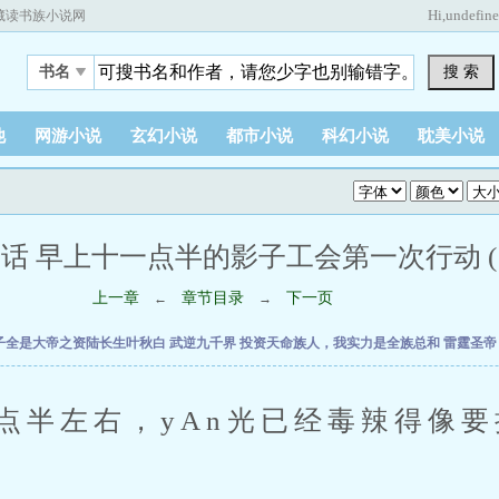
Hi,
undefin
藏读书族小说网
搜 索
书名
他
网游小说
玄幻小说
都市小说
科幻小说
耽美小说
0话 早上十一点半的影子工会第一次行动 (1 /
上一章
章节目录
下一页
←
→
子全是大帝之资陆长生叶秋白
武逆九千界
投资天命族人，我实力是全族总和
雷霆圣
左右，yAn光已经毒辣得像要