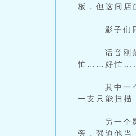
板，但这间店
影子们同时
话音刚落，
忙……好忙…
其中一个影
一支只能扫描
另一个影子
旁，强迫他当