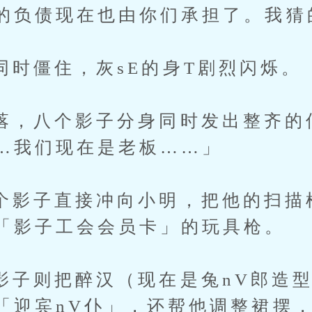
的负债现在也由你们承担了。我猜
僵住，灰sE的身T剧烈闪烁。
八个影子分身同时发出整齐的
…我们现在是老板……」
子直接冲向小明，把他的扫描
「影子工会会员卡」的玩具枪。
则把醉汉（现在是兔nV郎造型
「迎宾nV仆」，还帮他调整裙摆