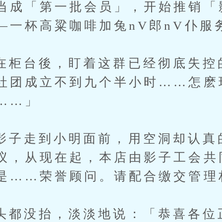
当成「第一批会员」，开始推销「
—一杯高粱咖啡加兔nV郎nV仆服
台後，盯着这群已经彻底失控的
社团成立不到九个半小时……怎麽
……」
走到小明面前，用空洞却认真
议，从现在起，本店由影子工会共
是……荣誉顾问。请配合缴交管理
没抬，淡淡地说：「恭喜各位