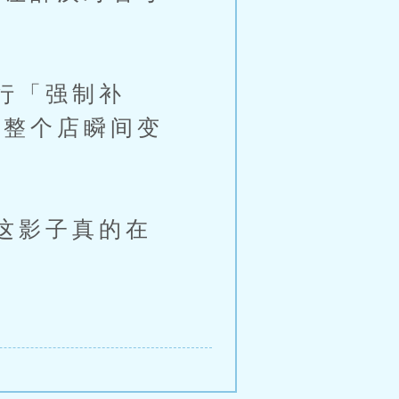
行「强制补
让整个店瞬间变
这影子真的在