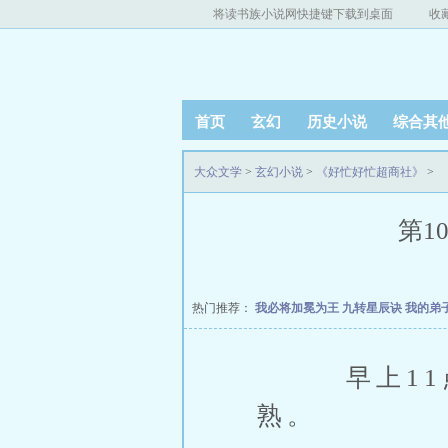
将读书族小说网快捷键下载到桌面
收
首页
玄幻
历史小说
综合其
大众文学
>
玄幻小说
>
《好忙好忙超商社》
>
第1
热门推荐：
我必将加冕为王
九转星辰诀
我的弟
早上11点半
熟。