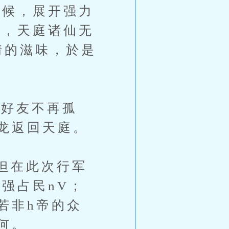
问候，展开强力
高，天庭诸仙无
情的滋味，於是
好友不再孤
龙返回天庭。
但在此次行军
强占民nV；
若非h帝的众
何。