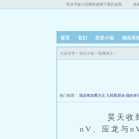
将读书族小说网快捷键下载到桌面
收
首页
玄幻
历史小说
综合其
大众文学
>
玄幻小说
>
琉璃净土
>
热门推荐：
我必将加冕为王
九转星辰诀
我的弟
昊天收到h
nV、应龙与