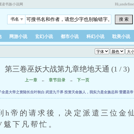
Hi,
undefin
藏读书族小说网
搜 索
书名
他
网游小说
玄幻小说
都市小说
科幻小说
耽美小说
第三卷巫妖大战第九章绝地天通 (1 / 3)
上一章
章节目录
下一页
←
→
子全是大帝之资陆长生叶秋白
武逆九千界
投资天命族人，我实力是全族总和
雷霆圣
帝的请求後，决定派遣三位金仙
nV魃下凡帮忙。