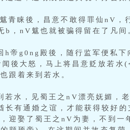
青睐後，昌意不敢得罪仙nV，
无b，nV魃也就被骗得留在了凡间
g0ng殿後，随行监军便私下
听闻後大怒，马上将昌意贬放若水(
便也跟着来到若水。
水，见蜀王之nV漂亮妩媚，老
酋长有通婚之谊，才能获得较好的
後，迎娶了蜀王之nV为妻，不到一
日後的颛顼帝)，在这期间并故态复