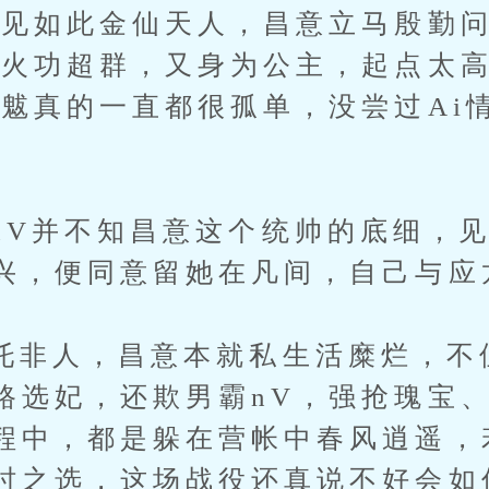
，见如此金仙天人，昌意立马殷勤
魃火功超群，又身为公主，起点太
V魃真的一直都很孤单，没尝过Ai
。
并不知昌意这个统帅的底细，见
兴，便同意留她在凡间，自己与应
人，昌意本就私生活糜烂，不
路选妃，还欺男霸nV，强抢瑰宝、
程中，都是躲在营帐中春风逍遥，
时之选，这场战役还真说不好会如