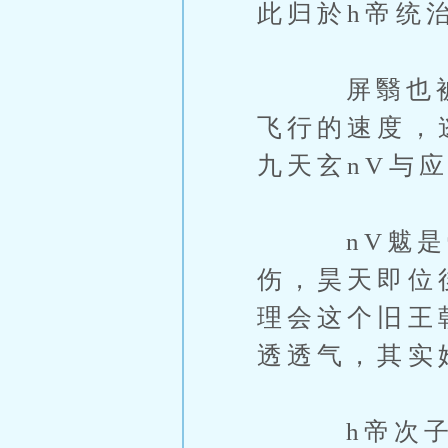
此归於h帝统
屏翳也被轩
飞行的速度，
九天玄nV与
nV魃是帝
伤，昊天即位
理会这个旧王
透透气，其实
h帝次子昌