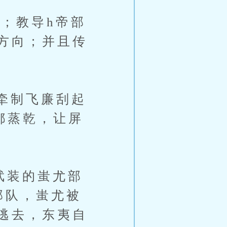
；教导h帝部
方向；并且传
牵制飞廉刮起
都蒸乾，让屏
装的蚩尤部
部队，蚩尤被
逃去，东夷自