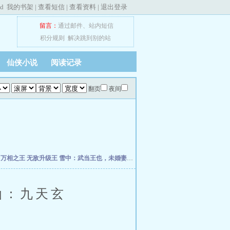
ed
我的书架
|
查看短信
|
查看资料
|
退出登录
留言：
通过邮件
、
站内短信
积分规则
解决跳到别的站
仙侠小说
阅读记录
翻页
夜间
帝
万相之王
无敌升级王
雪中：武当王也，未婚妻徐渭熊
我的弟子全是大帝之资
唯我道
：九天玄