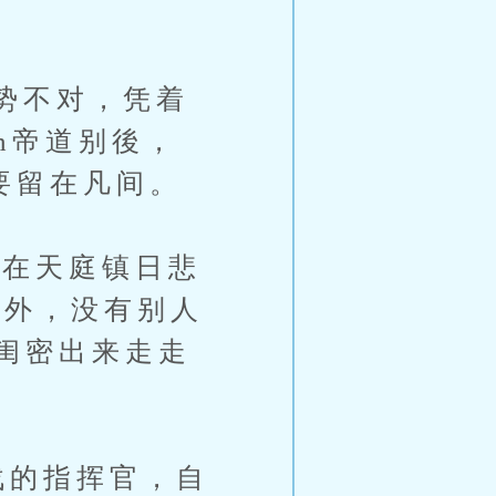
势不对，凭着
h帝道别後，
要留在凡间。
在天庭镇日悲
天外，没有别人
闺密出来走走
的指挥官，自