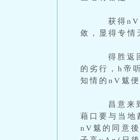
获得nV魃
敛，显得专情
得胜返回h帝
的劣行，h帝
知情的nV魃
昌意来到若
藉口要与当地
nV魃的同意
子高yAn(