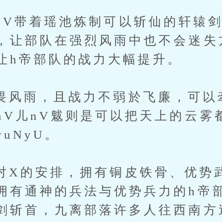
带着瑶池炼制可以斩仙的轩辕剑
，让部队在强烈风雨中也不会迷失
让h帝部队的战力大幅提升。
雨，且战力不弱於飞廉，可以
nV儿nV魃则是可以把天上的云雾
uNyU。
的安排，拥有铜皮铁骨、优势武
拥有通神的兵法与优势兵力的h帝
剑斩首，九离部落许多人往西南方