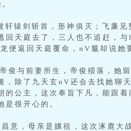
治。
辕剑斩首，形神俱灭；飞廉见
逃回天庭去了，三人也不追赶，与
应龙便返回天庭覆命，nV魃却说她
俊与前妻所生，帝俊殒落，她留
後，除了九天玄nV还会去找她聊
朝的公主，这次奉旨下凡，能跟着
她是很开心的。
意，母亲是嫘祖，这次涿鹿大战