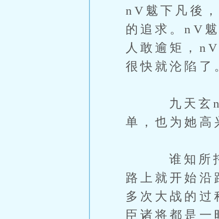
nV魃下凡後
的追求。nV
人敢逾矩，n
很快就沦陷了
九天玄nV
单，也为她高
谁知所托非
路上就开始沿
多次大战的过
臣诸将都是一