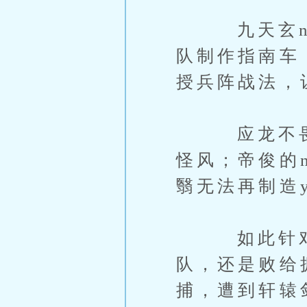
九天玄nV
队制作指南车
授兵阵战法，
应龙不畏风
怪风；帝俊的
翳无法再制造y
如此针对X
队，还是败给
捕，遭到轩辕