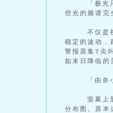
「极光只会
些光的频谱完
不仅是视觉
稳定的波动，
警报器集T尖
如末日降临的
「由奈小姐
萤幕上显示
分布图。原本