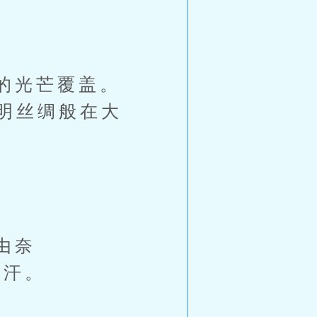
的光芒覆盖。
明丝绸般在大
由奈
是汗。