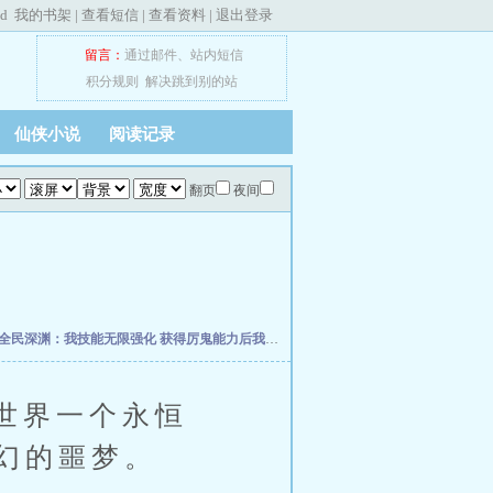
ed
我的书架
|
查看短信
|
查看资料
|
退出登录
留言：
通过邮件
、
站内短信
积分规则
解决跳到别的站
仙侠小说
阅读记录
翻页
夜间
全民深渊：我技能无限强化
获得厉鬼能力后我摆烂了
末日：我能无限抽卡加成
东北
世界一个永恒
幻的噩梦。