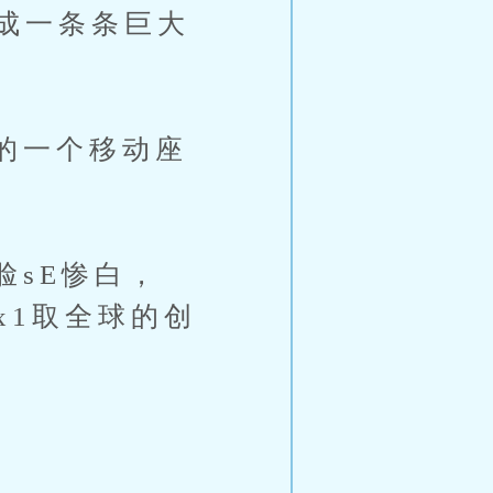
成一条条巨大
的一个移动座
sE惨白，
x1取全球的创
。