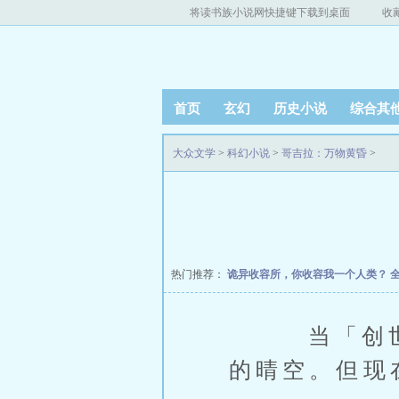
将读书族小说网快捷键下载到桌面
收
首页
玄幻
历史小说
综合其
大众文学
>
科幻小说
>
哥吉拉：万物黄昏
>
热门推荐：
诡异收容所，你收容我一个人类？
当「创世纪
的晴空。但现