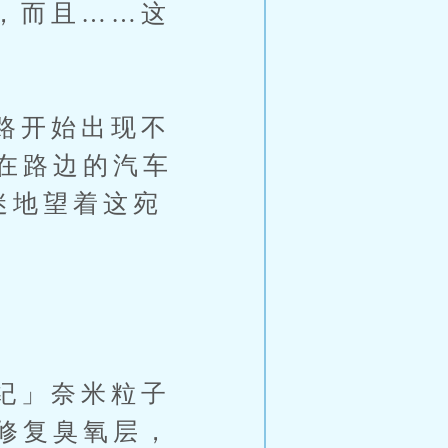
，而且……这
路开始出现不
在路边的汽车
迷地望着这宛
纪」奈米粒子
修复臭氧层，