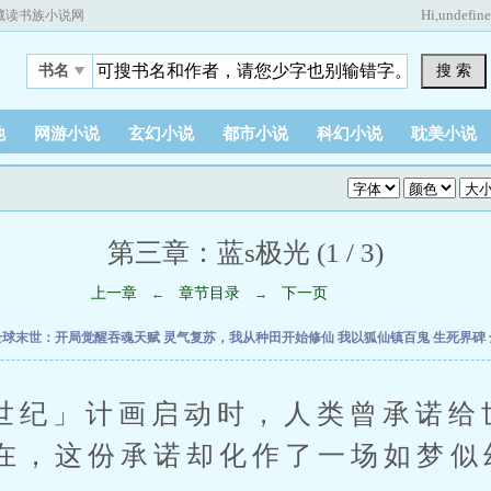
Hi,
undefin
藏读书族小说网
搜 索
书名
他
网游小说
玄幻小说
都市小说
科幻小说
耽美小说
第三章：蓝s极光 (1 / 3)
上一章
章节目录
下一页
←
→
全球末世：开局觉醒吞魂天赋
灵气复苏，我从种田开始修仙
我以狐仙镇百鬼
生死界碑
」计画启动时，人类曾承诺给
在，这份承诺却化作了一场如梦似