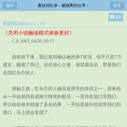
返回
夏娃回忆录－被隔离的台湾－
首页
设置
夏娃回忆录[014] (1 / 10)
关灯
《关闭小说畅读模式体验更好》
大
C.E.2063_04/30_00:15
中
小
佑佑倒下後，我让筱玥确认她的身T状况，似乎只是T力
透支，睡着了而已。佐佐放心之後，便背着佑佑，带着我们
去找红头巾的人。
接触之後，红头巾的人确实是揆哥的亲信之一，原来他
从一开始就伪装成南方阵营的船员，一直待在港口等我们。
所以佑佑根本就做了多余的事，一开始直接叫佐佑带我们到
港口，马上就会发现了。