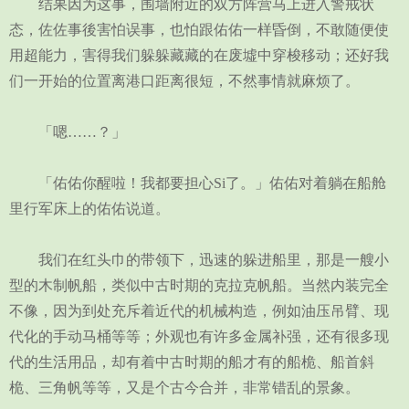
结果因为这事，围墙附近的双方阵营马上进入警戒状
态，佐佐事後害怕误事，也怕跟佑佑一样昏倒，不敢随便使
用超能力，害得我们躲躲藏藏的在废墟中穿梭移动；还好我
们一开始的位置离港口距离很短，不然事情就麻烦了。
「嗯……？」
「佑佑你醒啦！我都要担心Si了。」佑佑对着躺在船舱
里行军床上的佑佑说道。
我们在红头巾的带领下，迅速的躲进船里，那是一艘小
型的木制帆船，类似中古时期的克拉克帆船。当然内装完全
不像，因为到处充斥着近代的机械构造，例如油压吊臂、现
代化的手动马桶等等；外观也有许多金属补强，还有很多现
代的生活用品，却有着中古时期的船才有的船桅、船首斜
桅、三角帆等等，又是个古今合并，非常错乱的景象。