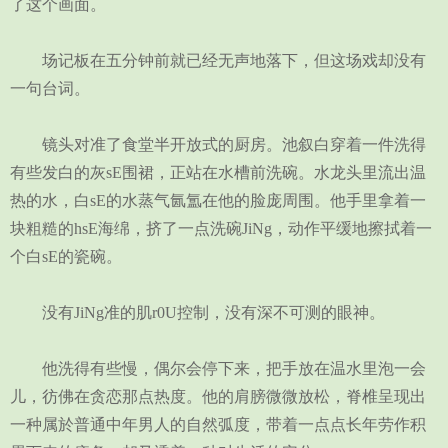
了这个画面。
场记板在五分钟前就已经无声地落下，但这场戏却没有
一句台词。
镜头对准了食堂半开放式的厨房。池叙白穿着一件洗得
有些发白的灰sE围裙，正站在水槽前洗碗。水龙头里流出温
热的水，白sE的水蒸气氤氲在他的脸庞周围。他手里拿着一
块粗糙的hsE海绵，挤了一点洗碗JiNg，动作平缓地擦拭着一
个白sE的瓷碗。
没有JiNg准的肌r0U控制，没有深不可测的眼神。
他洗得有些慢，偶尔会停下来，把手放在温水里泡一会
儿，彷佛在贪恋那点热度。他的肩膀微微放松，脊椎呈现出
一种属於普通中年男人的自然弧度，带着一点点长年劳作积