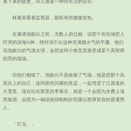
累下来的疲惫，却又透着一种对生活的安分。
林素英看着监视器，眼眶有些微微发热。
在邀请池叙白之前，无数人劝过她，说那个在坎城把人
吓哭的深海Si神，绝对演不出这种充满烟火气的平庸。他们
说池叙白的气场太强，会把这间小食堂直接变成某个高智商
犯罪的现场。
但他们都错了。池叙白不是收敛了气场，他是把那个高
高在上的自己，连同那些闪耀的奖盃，一起埋进了江原道的
大雪里。现在站在那里的李泰京，就是一个会因为水费上涨
而皱眉、会因为一锅汤熬得刚刚好而露出憨厚笑容的普通男
人。
「叮当。」