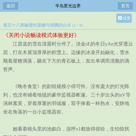
返回
半岛星光边界
首页
设置
第五十八章融雪的屋檐与沸腾的白水 (1 / 6)
关灯
《关闭小说畅读模式体验更好》
大
江原道的雪在清晨时分停了。淡金sE的冬日yAn光穿透云
中
层，打在木屋顶厚厚的积雪上。边缘的冰凌开始融化，雪水
小
顺着屋檐滴落，砸在下方的青石板上，发出单调而清脆的滴
答声。
《晚冬食堂》的剧组规模小得可怜。没有庞大的灯光阵
列，也没有铺着地毯的豪华监视器帐篷。三十岁出头的nV导
演林素英，穿着厚重的羽绒服，双手捧着一杯热水，安静地
坐在角落的一台小监视器前。
她看着镜头里的池叙白，连呼x1都放得很轻，生怕惊扰