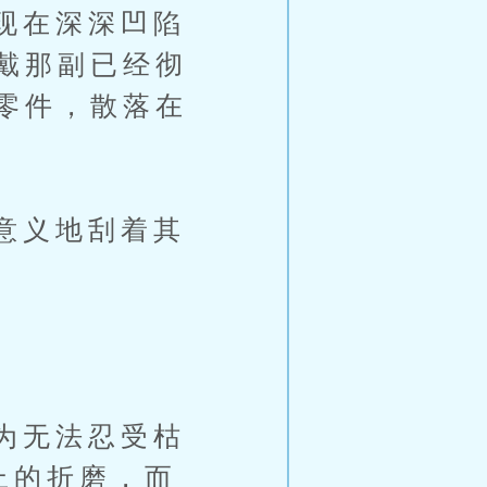
现在深深凹陷
戴那副已经彻
零件，散落在
意义地刮着其
为无法忍受枯
上的折磨，而