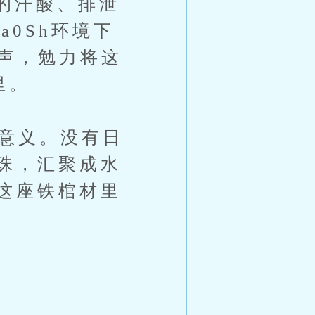
的汗酸、排泄
0Sh环境下
声，勉力将这
里。
意义。没有日
珠，汇聚成水
这座铁棺材里