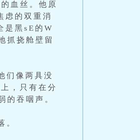
的血丝。他原
焦虑的双重消
全是黑sE的W
地抓挠舱壁留
他们像两具没
铺上，只有在分
弱的吞咽声。
落。