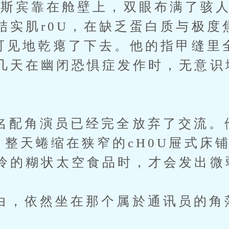
宾靠在舱壁上，双眼布满了骇人
结实肌r0U，在缺乏蛋白质与极度
眼可见地乾瘪了下去。他的指甲缝里
几天在幽闭恐惧症发作时，无意识
角演员已经完全放弃了交流。
，整天蜷缩在狭窄的cH0U屉式床
怜的糊状太空食品时，才会发出微
依然坐在那个属於通讯员的角