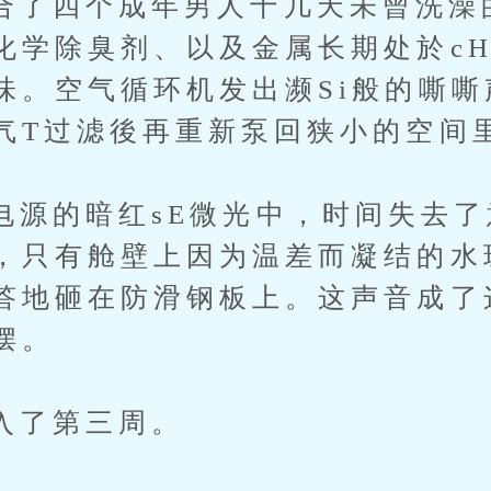
四个成年男人十几天未曾洗澡
化学除臭剂、以及金属长期处於cHa
味。空气循环机发出濒Si般的嘶嘶
气T过滤後再重新泵回狭小的空间
的暗红sE微光中，时间失去了
，只有舱壁上因为温差而凝结的水
答地砸在防滑钢板上。这声音成了
摆。
了第三周。