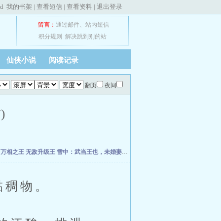
ed
我的书架
|
查看短信
|
查看资料
|
退出登录
留言：
通过邮件
、
站内短信
积分规则
解决跳到别的站
仙侠小说
阅读记录
翻页
夜间
)
帝
万相之王
无敌升级王
雪中：武当王也，未婚妻徐渭熊
我的弟子全是大帝之资
横推无
黏稠物。