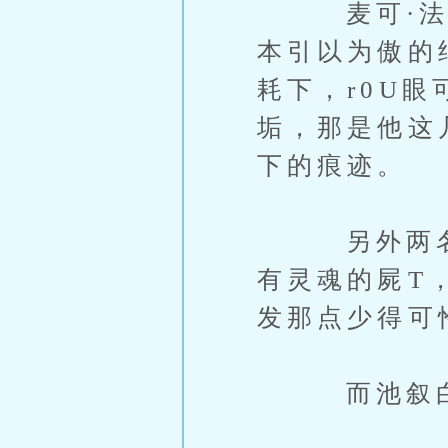
麦可·法斯
本引以为傲的
耗下，r0U
垢，那是他这
下的痕迹。
另外两名配
有灵魂的屍T
发那点少得可
而池叙白，