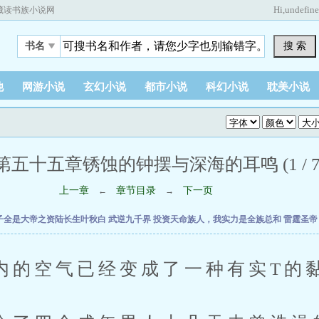
Hi,
undefin
藏读书族小说网
搜 索
书名
他
网游小说
玄幻小说
都市小说
科幻小说
耽美小说
第五十五章锈蚀的钟摆与深海的耳鸣 (1 / 7
上一章
章节目录
下一页
←
→
子全是大帝之资陆长生叶秋白
武逆九千界
投资天命族人，我实力是全族总和
雷霆圣
空气已经变成了一种有实T的