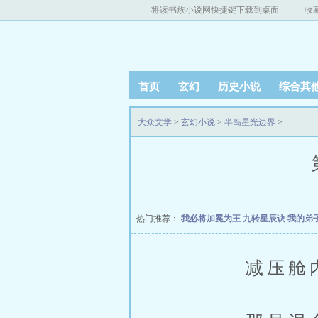
将读书族小说网快捷键下载到桌面
收
首页
玄幻
历史小说
综合其
大众文学
>
玄幻小说
>
半岛星光边界
>
热门推荐：
我必将加冕为王
九转星辰诀
我的弟
减压舱内的