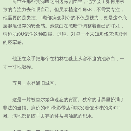
前世在那些资源匮乏的边缘剧团里，他学会了如何用极
致的专注力去催眠自己。但吴泰植这个角sE，不需要专注，
他需要的是失控。h斑部病变剥夺的不仅是视力，更是这个底
层混混仅存的安全感。池叙白在黑暗中调整着自己的呼x1，
强迫肌r0U记住这种跌撞、迟钝、对每一个未知步伐充满恐惧
的痉挛感。
他正在亲手把那个在柏林红毯上从容不迫的池叙白，一
寸一寸地敲碎。
五月，永登浦旧城区。
这是一片被首尔繁华遗忘的背面。狭窄的巷弄里挤满了
非法的当铺、廉价的rEn录影带店和散发着馊水味的烤r0U
摊。满地都是随手丢弃的菸蒂与油腻的积水。