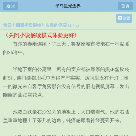
返回
半岛星光边界
首页
设置
第四十四章劣质墨镜与失重的泥沼 (1 / 5)
关灯
《关闭小说畅读模式体验更好》
大
首尔的春雨连续下了三天，将整座城市浸泡在一种黏腻
中
的Sh冷中。
小
半地下室的公寓里，所有的窗户都被厚厚的黑sE塑胶袋
封Si，连门缝都用毛巾塞得严严实实。房间里没有开灯，唯
一的微光来自客厅角落那台没有信号的旧电视机屏幕，发出
幽幽的蓝sE雪花点。
池叙白跌坐在沙发旁的地板上，大口喘着气。他的右膝
盖重重地撞上了茶几的边角，钝痛感顺着神经蔓延开来。