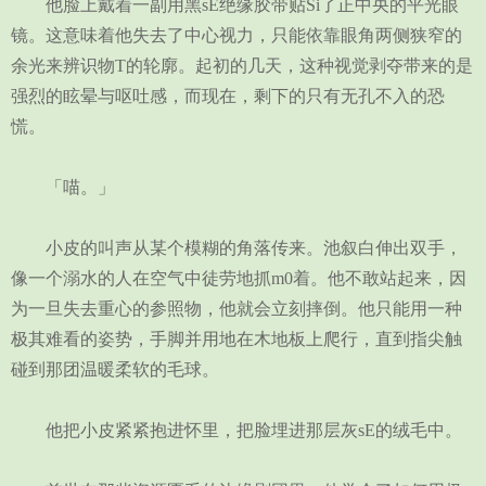
他脸上戴着一副用黑sE绝缘胶带贴Si了正中央的平光眼
镜。这意味着他失去了中心视力，只能依靠眼角两侧狭窄的
余光来辨识物T的轮廓。起初的几天，这种视觉剥夺带来的是
强烈的眩晕与呕吐感，而现在，剩下的只有无孔不入的恐
慌。
「喵。」
小皮的叫声从某个模糊的角落传来。池叙白伸出双手，
像一个溺水的人在空气中徒劳地抓m0着。他不敢站起来，因
为一旦失去重心的参照物，他就会立刻摔倒。他只能用一种
极其难看的姿势，手脚并用地在木地板上爬行，直到指尖触
碰到那团温暖柔软的毛球。
他把小皮紧紧抱进怀里，把脸埋进那层灰sE的绒毛中。