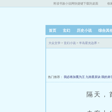
将读书族小说网快捷键下载到桌面
收
首页
玄幻
历史小说
综合其
大众文学
>
玄幻小说
>
半岛星光边界
>
热门推荐：
我必将加冕为王
九转星辰诀
我的弟
隔天，首尔