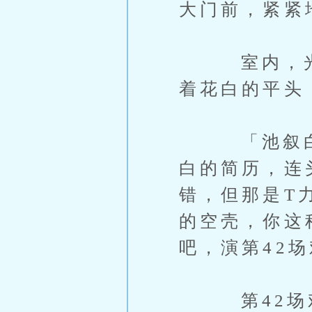
大门前，紧紧
室内，光线
着花白的平头
「池叙白？
白的简历，连
错，但那是T
的空壳，你这
吧，演第42
第42场戏