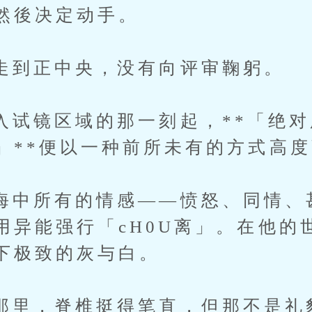
然後决定动手。
正中央，没有向评审鞠躬。
区域的那一刻起，**「绝对肌
」**便以一种前所未有的方式高
所有的情感——愤怒、同情、
用异能强行「cH0U离」。在他的
下极致的灰与白。
，脊椎挺得笔直，但那不是礼