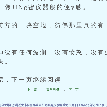
像JiNg密仪器般的僵y感。
的一块空地，彷佛那里真的有
有任何波澜。没有愤怒，没有
头。
下一页继续阅读
上一章
章节目录
下一页
←
→
的金发爆乳肥臀熟女卡特丽娜学园长
最强弃少改编
紫月天魔
仙子风尘沦落记
为了宗