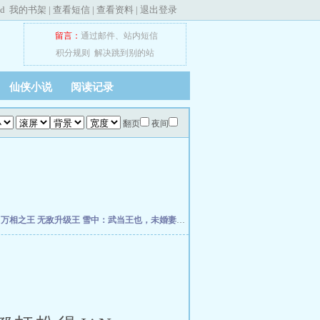
ed
我的书架
|
查看短信
|
查看资料
|
退出登录
留言：
通过邮件
、
站内短信
积分规则
解决跳到别的站
仙侠小说
阅读记录
翻页
夜间
帝
万相之王
无敌升级王
雪中：武当王也，未婚妻徐渭熊
我的弟子全是大帝之资
唯我道