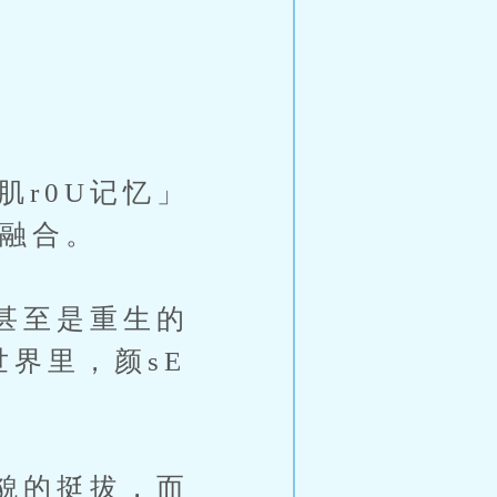
r0U记忆」
度融合。
甚至是重生的
世界里，颜sE
貌的挺拔，而