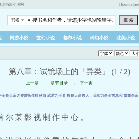
Hi,
undefin
藏读书族小说网
搜 索
书名
他
网游小说
玄幻小说
都市小说
科幻小说
耽美小说
第八章：试镜场上的「异类」 (1 / 2)
上一章
章节目录
下一页
←
→
子全是大帝之资陆长生叶秋白
武逆九千界
投资天命族人，我实力是全族总和
雷霆圣
某影视制作中心。