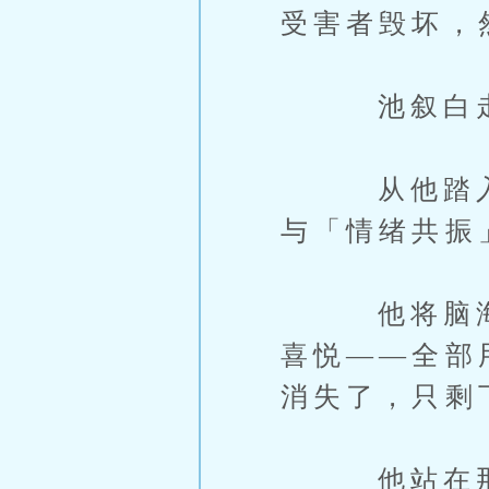
受害者毁坏，
池叙白走到
从他踏入试镜
与「情绪共振
他将脑海中
喜悦——全部
消失了，只剩
他站在那里