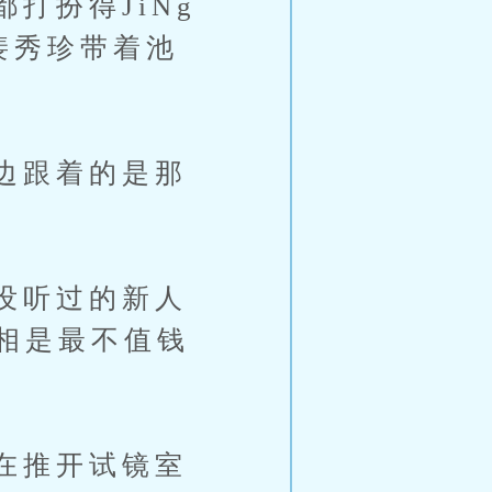
扮得JiNg
裴秀珍带着池
边跟着的是那
没听过的新人
相是最不值钱
在推开试镜室