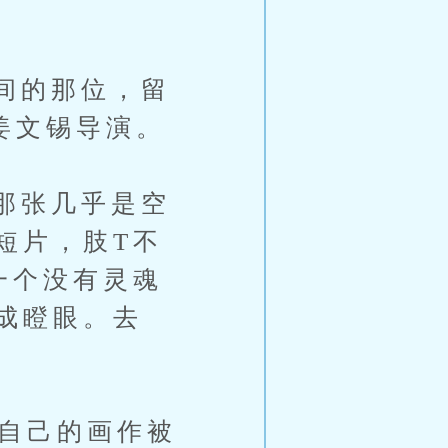
间的那位，留
姜文锡导演。
那张几乎是空
短片，肢T不
一个没有灵魂
成瞪眼。去
自己的画作被