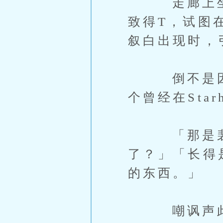
走廊上坐满了
致得T，试图
叙白出现时，
倒不是因为
个曾经在Sta
「那是裴秀
了？」「长得
的东西。」
嘲讽声此起