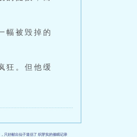
一幅被毁掉的
疯狂。但他缓
门，只好献出仙子道侣了
织芽实的催眠记录