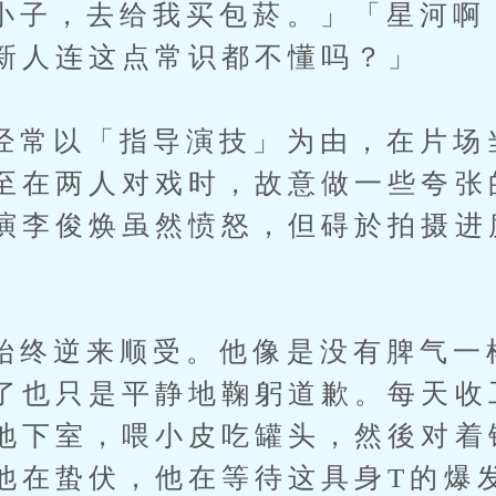
，去给我买包菸。」「星河啊
新人连这点常识都不懂吗？」
以「指导演技」为由，在片场
至在两人对戏时，故意做一些夸张
演李俊焕虽然愤怒，但碍於拍摄进
逆来顺受。他像是没有脾气一
了也只是平静地鞠躬道歉。每天收
地下室，喂小皮吃罐头，然後对着
他在蛰伏，他在等待这具身T的爆