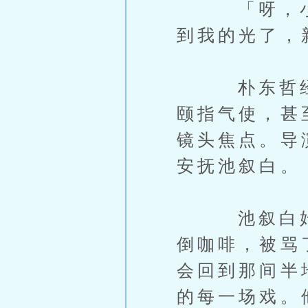
「呀，小子
到我的光了，
朴东哲经常
颐指气使，甚
镜头焦点。导
安抚池叙白。
池叙白始终
倒咖啡，被骂
会回到那间半
的每一场戏。