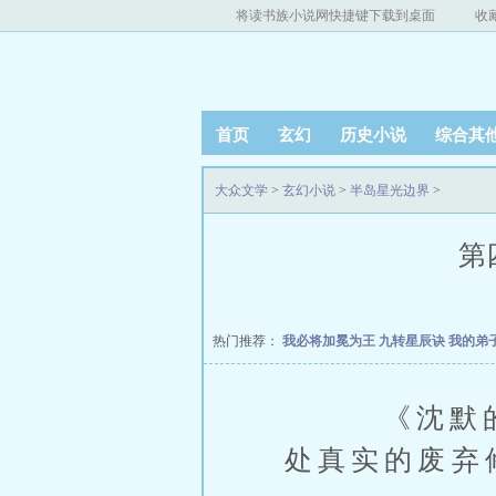
将读书族小说网快捷键下载到桌面
收
首页
玄幻
历史小说
综合其
大众文学
>
玄幻小说
>
半岛星光边界
>
第
热门推荐：
我必将加冕为王
九转星辰诀
我的弟
《沈默的铁
处真实的废弃