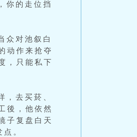
，你的走位挡
当众对池叙白
的动作来抢夺
度，只能私下
样，去买菸、
工後，他依然
镜子复盘白天
发点。