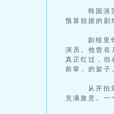
韩国演艺圈
预算拮据的剧
剧组里饰演
演员。他曾在
真正红过，但
前辈」的架子
从开拍第一
充满敌意。一