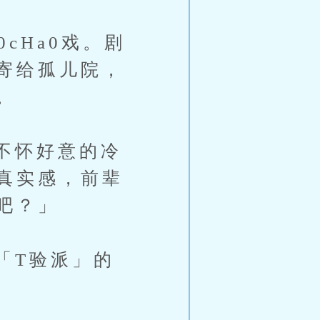
Ha0戏。剧
寄给孤儿院，
。
不怀好意的冷
真实感，前辈
吧？」
T验派」的