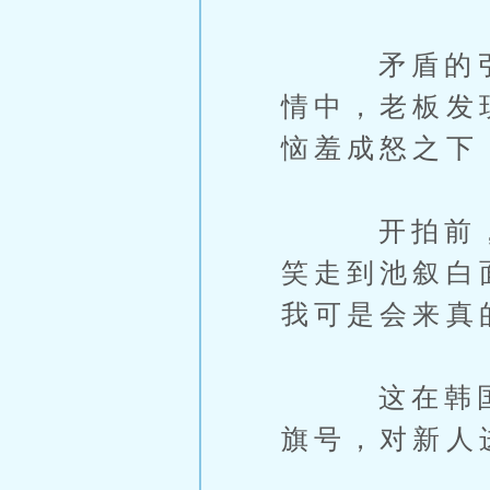
矛盾的引爆点
情中，老板发
恼羞成怒之下
开拍前，朴
笑走到池叙白
我可是会来真
这在韩国片
旗号，对新人