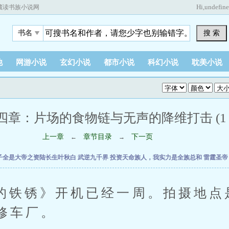
Hi,
undefin
藏读书族小说网
搜 索
书名
他
网游小说
玄幻小说
都市小说
科幻小说
耽美小说
四章：片场的食物链与无声的降维打击 (1 / 
上一章
章节目录
下一页
←
→
子全是大帝之资陆长生叶秋白
武逆九千界
投资天命族人，我实力是全族总和
雷霆圣
锈》开机已经一周。拍摄地点
修车厂。