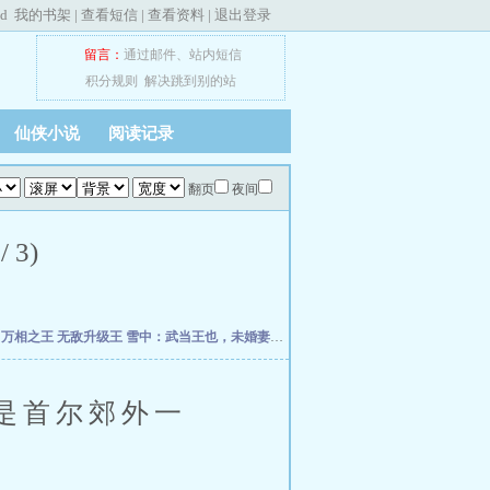
ed
我的书架
|
查看短信
|
查看资料
|
退出登录
留言：
通过邮件
、
站内短信
积分规则
解决跳到别的站
仙侠小说
阅读记录
翻页
夜间
3)
帝
万相之王
无敌升级王
雪中：武当王也，未婚妻徐渭熊
我的弟子全是大帝之资
道君，
是首尔郊外一