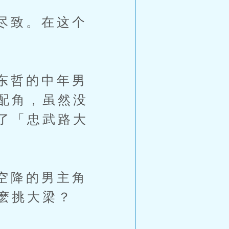
尽致。在这个
东哲的中年男
配角，虽然没
了「忠武路大
空降的男主角
麽挑大梁？