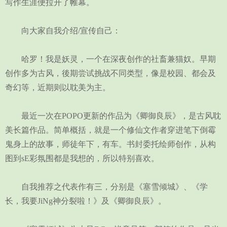
写作生涯便拉开了帷幕。
向大家自我介绍/宣传自己：
哈罗！我是妖灵，一个在深夜创作的社畜兼猫奴。早期
创作多为古风，後期尝试挑战不同类型，像是校园、都会及
奇幻等，近期则以耽美为主。
最近一次在POPO更新的作品为《卿御良辰》，是古风耽
美长篇作品。简单概括，就是一个修仙文作者穿进笔下倒霉
鬼身上的故事，师徒年下，有车。书封委托绘师创作，从构
图到sE彩氛围都是我想的，所以特别喜欢。
自我推荐之代表作有三，分别是《塞雪倾城》、《学
长，我要JiNg神分裂啦！》及《卿御良辰》。