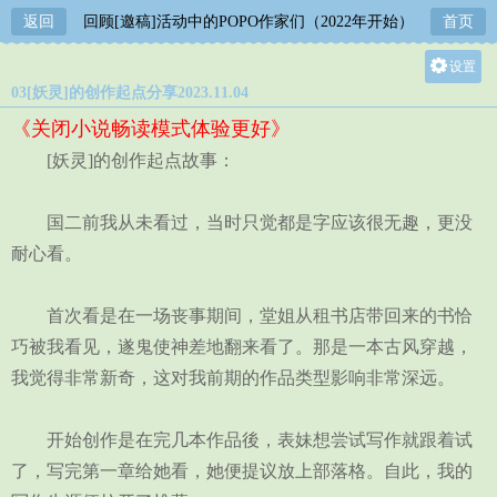
返回
回顾[邀稿]活动中的POPO作家们（2022年开始）
首页
设置
03[妖灵]的创作起点分享2023.11.04
关灯
《关闭小说畅读模式体验更好》
大
[妖灵]的创作起点故事：
中
小
国二前我从未看过，当时只觉都是字应该很无趣，更没
耐心看。
首次看是在一场丧事期间，堂姐从租书店带回来的书恰
巧被我看见，遂鬼使神差地翻来看了。那是一本古风穿越，
我觉得非常新奇，这对我前期的作品类型影响非常深远。
开始创作是在完几本作品後，表妹想尝试写作就跟着试
了，写完第一章给她看，她便提议放上部落格。自此，我的