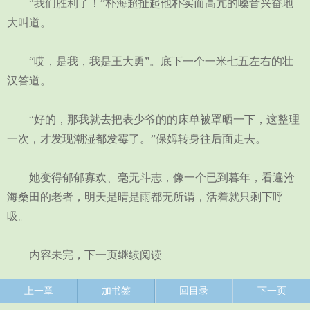
“我们胜利了！”朴海超扯起他朴实而高亢的嗓音兴奋地
大叫道。
“哎，是我，我是王大勇”。底下一个一米七五左右的壮
汉答道。
“好的，那我就去把表少爷的的床单被罩晒一下，这整理
一次，才发现潮湿都发霉了。”保姆转身往后面走去。
她变得郁郁寡欢、毫无斗志，像一个已到暮年，看遍沧
海桑田的老者，明天是晴是雨都无所谓，活着就只剩下呼
吸。
内容未完，下一页继续阅读
上一章
加书签
回目录
下一页