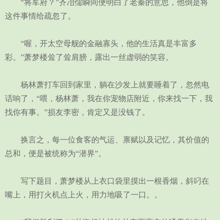
“将军府？”齐冶儒瞬间便明白了老秦的意思，他倒是将
这件事情给疏忽了。
“喔，开太空母舰的金融寡头，他的生活真是丰富多
彩。”萧梦楼耸了耸肩膀，露出一丝虚弱的笑容。
杨林萧打车回到家里，躺在沙发上就要睡着了，忽然电
话响了，“喂，杨林萧，我在你宠物店附近，你来找一下，我
找你有事。”损友李密，肯定又是没钱了。
换言之，每一位食客的气运、禀赋以及记忆，其价值的
总和，便是被统称为“潜界”。
写下题目，萧梦楼从上衣口袋里摸出一根香烟，斜叼在
嘴上，用打火机点上火，用力地吸了一口。。