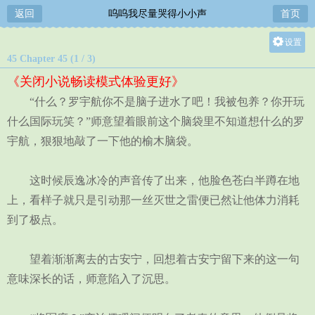
返回
呜呜我尽量哭得小小声
首页
设置
45 Chapter 45 (1 / 3)
关灯
《关闭小说畅读模式体验更好》
大
“什么？罗宇航你不是脑子进水了吧！我被包养？你开玩
中
什么国际玩笑？”师意望着眼前这个脑袋里不知道想什么的罗
小
宇航，狠狠地敲了一下他的榆木脑袋。
这时候辰逸冰冷的声音传了出来，他脸色苍白半蹲在地
上，看样子就只是引动那一丝灭世之雷便已然让他体力消耗
到了极点。
望着渐渐离去的古安宁，回想着古安宁留下来的这一句
意味深长的话，师意陷入了沉思。