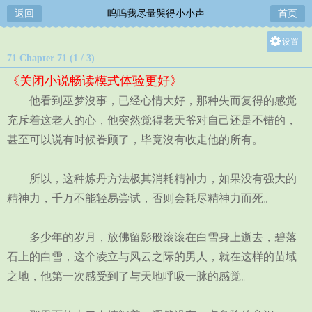
返回
呜呜我尽量哭得小小声
首页
设置
71 Chapter 71 (1 / 3)
关灯
《关闭小说畅读模式体验更好》
大
他看到巫梦沒事，已经心情大好，那种失而复得的感觉
中
充斥着这老人的心，他突然觉得老天爷对自己还是不错的，
小
甚至可以说有时候眷顾了，毕竟沒有收走他的所有。
所以，这种炼丹方法极其消耗精神力，如果没有强大的
精神力，千万不能轻易尝试，否则会耗尽精神力而死。
多少年的岁月，放佛留影般滚滚在白雪身上逝去，碧落
石上的白雪，这个凌立与风云之际的男人，就在这样的苗域
之地，他第一次感受到了与天地呼吸一脉的感觉。