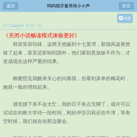
返回
呜呜我尽量哭得小小声
首页
设置
73 Chapter 73 (1 / 3)
关灯
《关闭小说畅读模式体验更好》
大
韩宣笑容玩味，这两天他躲到十七里湾，那场风波果然
中
掀了起来，甚至还影响到国外，他们家刻意放纵不作为，才
小
造成现在这样严重的结果。
柳鸯熙见我醒来关心的问着我，但看到床单的梅花时，
她就一脸的埋怨起来。
感觉接下来不会太忙，我的日子有点无聊了，或许可以
试试在剑桥大学待一段时间，刚好伊莎贝莉还在牛津，等有
空时候，我们就在你那边聚会。