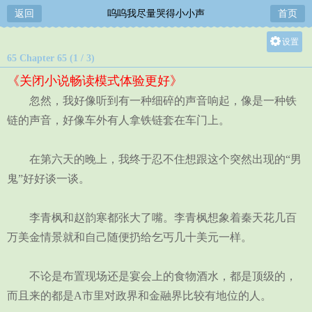
返回
呜呜我尽量哭得小小声
首页
设置
65 Chapter 65 (1 / 3)
关灯
《关闭小说畅读模式体验更好》
大
忽然，我好像听到有一种细碎的声音响起，像是一种铁
中
链的声音，好像车外有人拿铁链套在车门上。
小
在第六天的晚上，我终于忍不住想跟这个突然出现的“男
鬼”好好谈一谈。
李青枫和赵韵寒都张大了嘴。李青枫想象着秦天花几百
万美金情景就和自己随便扔给乞丐几十美元一样。
不论是布置现场还是宴会上的食物酒水，都是顶级的，
而且来的都是A市里对政界和金融界比较有地位的人。