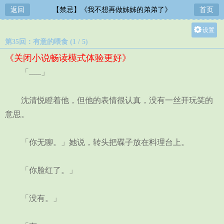
返回
【禁忌】《我不想再做姊姊的弟弟了》
首页
设置
第35回：有意的喂食 (1 / 5)
关灯
《关闭小说畅读模式体验更好》
大
「......」
中
小
沈清悦瞪着他，但他的表情很认真，没有一丝开玩笑的
意思。
「你无聊。」她说，转头把碟子放在料理台上。
「你脸红了。」
「没有。」