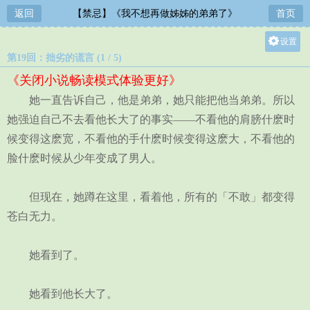
返回
【禁忌】《我不想再做姊姊的弟弟了》
首页
设置
第19回：拙劣的谎言 (1 / 5)
关灯
《关闭小说畅读模式体验更好》
大
她一直告诉自己，他是弟弟，她只能把他当弟弟。所以
中
她强迫自己不去看他长大了的事实——不看他的肩膀什麽时
小
候变得这麽宽，不看他的手什麽时候变得这麽大，不看他的
脸什麽时候从少年变成了男人。
但现在，她蹲在这里，看着他，所有的「不敢」都变得
苍白无力。
她看到了。
她看到他长大了。