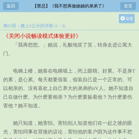
返回
【禁忌】《我不想再做姊姊的弟弟了》
首页
设置
第62回：膝上3公分的洋装 (1 / 4)
关灯
《关闭小说畅读模式体验更好》
大
「我再想想。」她说，礼貌地笑了笑，转身走进公寓大
中
门。
小
电梯上楼，她靠在电梯墙上，闭上眼睛。好累。不是身T
的累，是心累。每天都要假装，假装自己是一个正常的、可
以相亲的、没有喜欢上自己养大的弟弟的nV人。她不知道自
己在做什麽。为什麽要相亲？为什麽要躲着他？为什麽要伤
害他？她不知道。
她只知道，她害怕。害怕别人知道他们在一起之後的眼
光，害怕同事在背後的议论，害怕他的客户因为这件事不把