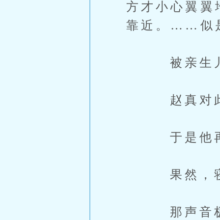
方才小心翼翼
靠近。……似
被亲生儿子
赵真对此简
于是他再不
果然，寝殿
那声音极小