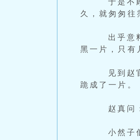
于是不顾祖
久，就匆匆往
出乎意料的
黑一片，只有
见到赵官家
跪成了一片。
赵真问：“
小然子低着