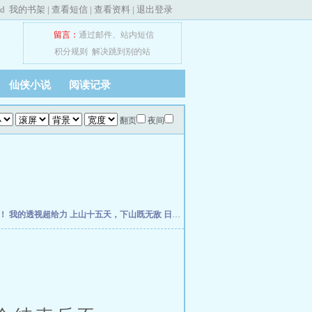
ed
我的书架
|
查看短信
|
查看资料
|
退出登录
留言：
通过邮件
、
站内短信
积分规则
解决跳到别的站
仙侠小说
阅读记录
翻页
夜间
走！
我的透视超给力
上山十五天，下山既无敌
日常系综影：我的超能力每季刷新
重生从