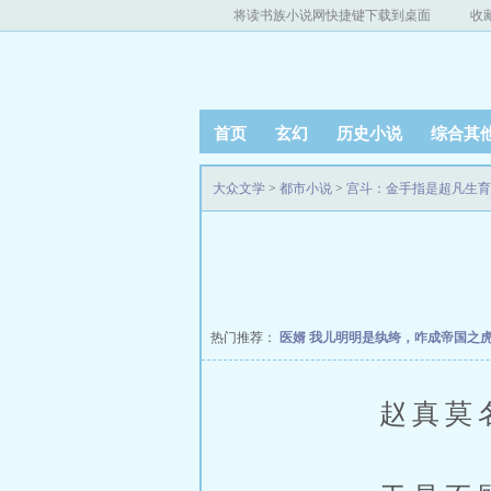
将读书族小说网快捷键下载到桌面
收
首页
玄幻
历史小说
综合其
大众文学
>
都市小说
>
宫斗：金手指是超凡生育
热门推荐：
医婿
我儿明明是纨绔，咋成帝国之
赵真莫名的