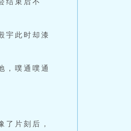
会结束后不
殿宇此时却漆
地，噗通噗通
豫了片刻后，