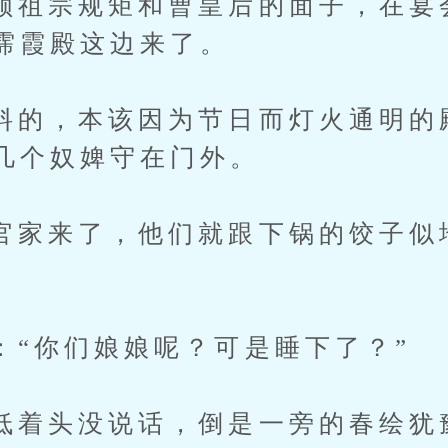
宗规矩和曹皇后的面子，在宴
霈霞殿这边来了。
，本该因为节日而灯火通明的
几个奴婢守在门外。
来了，他们就跟下锅的饺子似
你们娘娘呢？可是睡下了？”
头没说话，倒是一旁的春绘犹