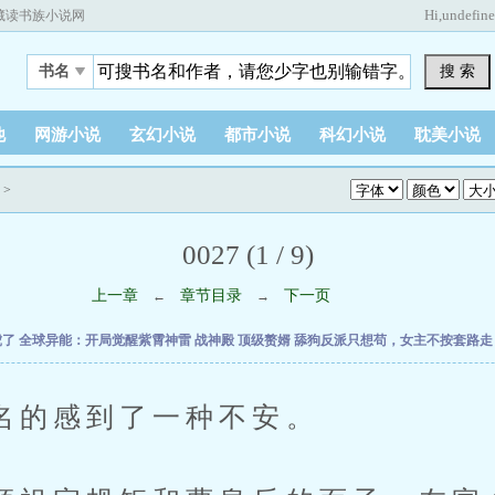
Hi,
undefin
藏读书族小说网
搜 索
书名
他
网游小说
玄幻小说
都市小说
科幻小说
耽美小说
>
0027 (1 / 9)
上一章
章节目录
下一页
←
→
虎了
全球异能：开局觉醒紫霄神雷
战神殿
顶级赘婿
舔狗反派只想苟，女主不按套路
感到了一种不安。