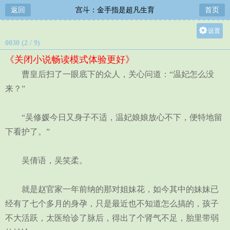
返回
宫斗：金手指是超凡生育
首页
设置
0030 (2 / 9)
关灯
《关闭小说畅读模式体验更好》
大
曹皇后扫了一眼底下的众人，关心问道：“温妃怎么没
中
来？”
小
“吴修媛今日又身子不适，温妃娘娘放心不下，便特地留
下看护了。”
吴倩语，吴笑柔。
就是赵官家一年前纳的那对姐妹花，如今其中的妹妹已
经有了七个多月的身孕，只是最近也不知道怎么搞的，孩子
不大活跃，太医给诊了脉后，得出了个肾气不足，胎里带弱