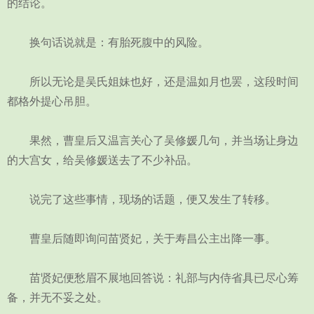
的结论。
换句话说就是：有胎死腹中的风险。
所以无论是吴氏姐妹也好，还是温如月也罢，这段时间
都格外提心吊胆。
果然，曹皇后又温言关心了吴修媛几句，并当场让身边
的大宫女，给吴修媛送去了不少补品。
说完了这些事情，现场的话题，便又发生了转移。
曹皇后随即询问苗贤妃，关于寿昌公主出降一事。
苗贤妃便愁眉不展地回答说：礼部与内侍省具已尽心筹
备，并无不妥之处。