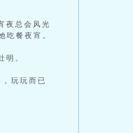
宵夜总会风光
她吃餐夜宵。
肚明。
，玩玩而已