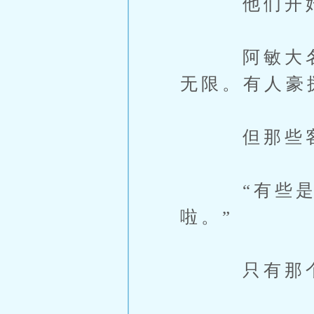
他们开始
阿敏大名池
无限。有人豪
但那些客人
“有些是年
啦。”
只有那个学