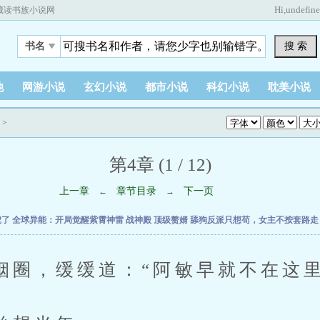
Hi,
undefin
藏读书族小说网
搜 索
书名
他
网游小说
玄幻小说
都市小说
科幻小说
耽美小说
>
第4章 (1 / 12)
上一章
章节目录
下一页
←
→
虎了
全球异能：开局觉醒紫霄神雷
战神殿
顶级赘婿
舔狗反派只想苟，女主不按套路
，缓缓道：“阿敏早就不在这里