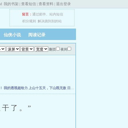
ed
我的书架
|
查看短信
|
查看资料
|
退出登录
留言：
通过邮件
、
站内短信
积分规则
解决跳到别的站
仙侠小说
阅读记录
翻页
夜间
走！
我的透视超给力
上山十五天，下山既无敌
日常系综影：我的超能力每季刷新
重生从
干了。”