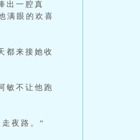
捧出一腔真
他满眼的欢喜
天都来接她收
阿敏不让他跑
走夜路。”