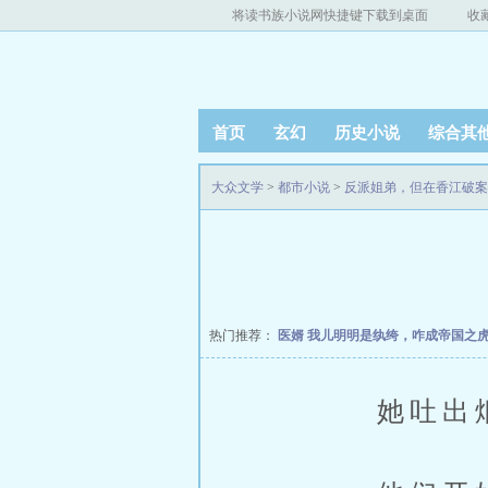
将读书族小说网快捷键下载到桌面
收
首页
玄幻
历史小说
综合其
大众文学
>
都市小说
>
反派姐弟，但在香江破案
热门推荐：
医婿
我儿明明是纨绔，咋成帝国之
她吐出烟圈