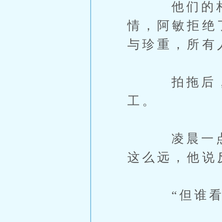
他们的相识
情，阿敏拒绝
与珍重，所有
拍拖后，阿
工。
凌晨一点，
这么远，他说
“但谁看不