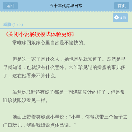
返回
五十年代港城日常
首页
设置
威胁 (1 / 8)
关灯
《关闭小说畅读模式体验更好》
大
常唯珍回娘家心里自然是不愉快的。
中
小
但是这一家子是什么人，她也是早就知道了。既然是早
早就知道，也就没有什么意外。常唯珍见过的操蛋的事儿多
了，这在她看来不算什么。
虽然她“娘”还有嫂子都是一副满满算计的样子，但是常
唯珍就跟没看见一样。
她面上带着笑容跟小翠说：“小翠，你帮我带三个侄子去
门口玩儿，我跟我娘说点体己话。”