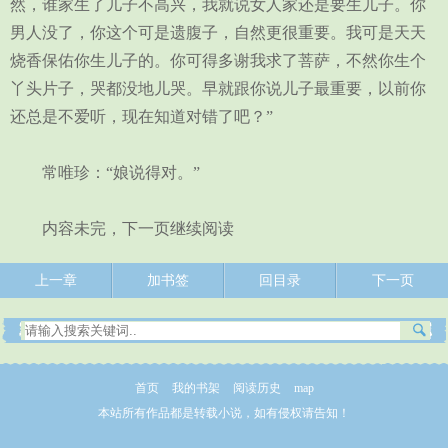
然，谁家生了儿子不高兴，我就说女人家还是要生儿子。你
男人没了，你这个可是遗腹子，自然更很重要。我可是天天
烧香保佑你生儿子的。你可得多谢我求了菩萨，不然你生个
丫头片子，哭都没地儿哭。早就跟你说儿子最重要，以前你
还总是不爱听，现在知道对错了吧？”
常唯珍：“娘说得对。”
内容未完，下一页继续阅读
上一章
加书签
回目录
下一页
首页
我的书架
阅读历史
map
本站所有作品都是转载小说，如有侵权请告知！