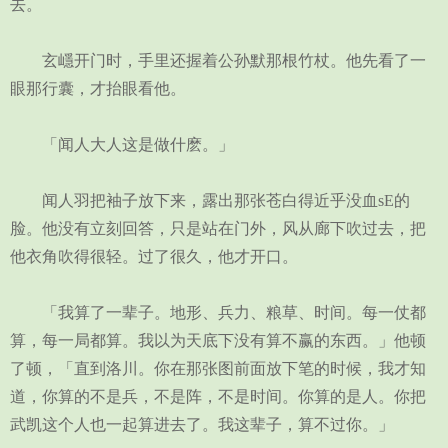
去。
玄嶾开门时，手里还握着公孙默那根竹杖。他先看了一
眼那行囊，才抬眼看他。
「闻人大人这是做什麽。」
闻人羽把袖子放下来，露出那张苍白得近乎没血sE的
脸。他没有立刻回答，只是站在门外，风从廊下吹过去，把
他衣角吹得很轻。过了很久，他才开口。
「我算了一辈子。地形、兵力、粮草、时间。每一仗都
算，每一局都算。我以为天底下没有算不赢的东西。」他顿
了顿，「直到洛川。你在那张图前面放下笔的时候，我才知
道，你算的不是兵，不是阵，不是时间。你算的是人。你把
武凯这个人也一起算进去了。我这辈子，算不过你。」