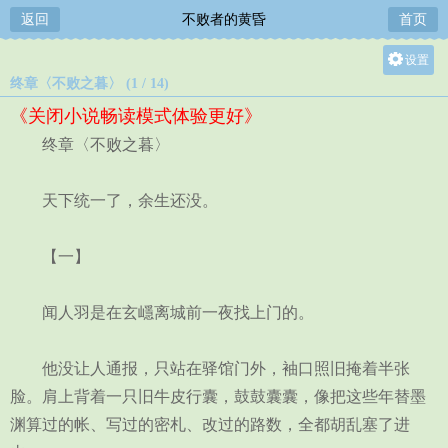
返回
不败者的黄昏
首页
设置
终章〈不败之暮〉 (1 / 14)
关灯
《关闭小说畅读模式体验更好》
大
终章〈不败之暮〉
中
小
天下统一了，余生还没。
【一】
闻人羽是在玄嶾离城前一夜找上门的。
他没让人通报，只站在驿馆门外，袖口照旧掩着半张
脸。肩上背着一只旧牛皮行囊，鼓鼓囊囊，像把这些年替墨
渊算过的帐、写过的密札、改过的路数，全都胡乱塞了进