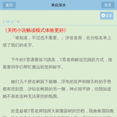
返回
来自深水
首页
设置
2-28 (2 / 8)
关灯
《关闭小说畅读模式体验更好》
大
「谁知道，不过也不重要。」汐耸耸肩，在分组名单上
中
填了我们的名字。
小
下午的T育课要练习跳高，T育老师解说完跳跃方式，接
着要同学们帮忙搬运软垫和标竿。
她们几个挤在树荫下偷懒，浮夸的笑声和聊天时的手势
都有些刻意，汐站在树荫的另一侧，神sE很平静，但我知道
她不喜欢这种无法掌控的氛围。
於是趁着T育老师指挥大家搬器材的空档，我偷偷溜回教