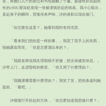
室，将她们几个的座位和书包都翻了个遍。最後终於在副班
长的cH0U屉深处发现一张被谨慎折起的纸条。我小心取出，
直起身子的瞬间，背後传来声响，汐的身影出现在後门。
「你怎麽在这里？」她看到我时有些诧异。
「看来我们想的是一样的事。」我晃了晃手上的东西，
朝她露齿而笑。「你是怎麽溜出来的？」
「我跟老师说我生理期很不舒服，想去保健室休息。」
汐带上门，走进昏暗的教室。「你又用了什麽理由？」
「我翘课哪需要什麽理由？」我笑了笑，把纸条递到她
面前。「看吧。」
汐慢慢打开折起的方块，「你怎麽知道我想做什麽？」