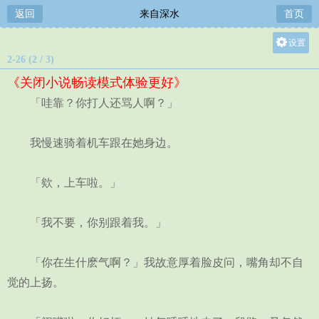
返回
来自深水
首页
设置
2-26 (2 / 3)
关灯
《关闭小说畅读模式体验更好》
大
「哇靠？你打人还骂人啊？」
中
小
我慢速骑着机车跟在她身边。
「欸，上车啦。」
「我不要，你别跟着我。」
「你在生什麽气啊？」我故意厚着脸皮问，嘴角却不自
觉的上扬。