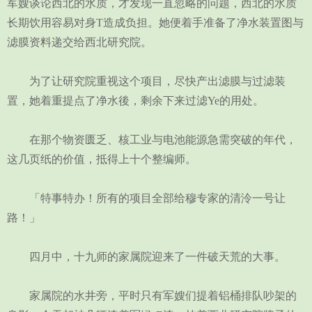
军嫂谈论西北的水质，才发现一直忽略的问题，西北的水质
长期饮用容易对身T造成负担。她便着手准备了净水装置图与
滤膜资料递交给西北研究院。
为了让研究院重视这个项目，尽快产出滤膜与过滤装
置，她着重提点了净水後，剩余下来过滤Ye的用处。
在那个物资匮乏、核工业与电池能源急需突破的年代，
这几页纸的价值，抵得上十个整编师。
「特事特办！所有的项目全部给穆专家的清泠一号让
路！」
四月中，十九师的家属院迎来了一件破天荒的大事。
家属院的水井旁，平时只有军嫂们提着铝桶排队吵架的