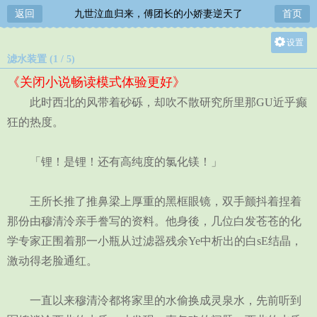
返回
九世泣血归来，傅团长的小娇妻逆天了
首页
设置
滤水装置 (1 / 5)
关灯
《关闭小说畅读模式体验更好》
大
此时西北的风带着砂砾，却吹不散研究所里那GU近乎癫
中
狂的热度。
小
「锂！是锂！还有高纯度的氯化镁！」
王所长推了推鼻梁上厚重的黑框眼镜，双手颤抖着捏着
那份由穆清泠亲手誊写的资料。他身後，几位白发苍苍的化
学专家正围着那一小瓶从过滤器残余Ye中析出的白sE结晶，
激动得老脸通红。
一直以来穆清泠都将家里的水偷换成灵泉水，先前听到