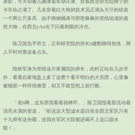
身影，今天却被几辆漆着军绿sE漆、挂着西北研究院牌子的
卡车给占满了。几名穿着白大褂的技术员正满头大汗的组装
一个两公尺多高、由不锈钢桶身与密密麻麻的管线组成的庞
然大物，在西北yAn光下闪着刺眼的冷光。
陈卫国负手而立，正和研究院的所长h建勳聊得热络，两
人不时对着设备点头。
陆铁军身为管辖这片家属院的师长，此时正站在几步开
外，看着自家地盘上多了这麽个看不明白的大东西，心里像
被猫抓一样痒得难受，却又不敢贸然上前打断。
「老h啊，这东西我看着就稀罕。」陈卫国指着那流动着
清亮水滴的管道，「听说这大型滤水器目前全西北军区只有
十九师有这份额，连我在军区大院都还喝不上这口甜水
呢！」