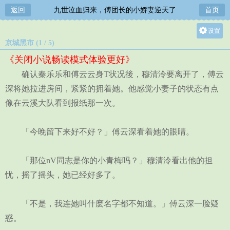
返回
九世泣血归来，傅团长的小娇妻逆天了
首页
设置
京城黑市 (1 / 5)
关灯
《关闭小说畅读模式体验更好》
大
确认秦乐乐和傅云云身T状况後，穆清泠要离开了，傅云
中
深将她拉进房间，紧紧的拥着她。他感觉小妻子的状态有点
小
像在云溪大队看到报纸那一次。
「今晚留下来好不好？」傅云深看着她的眼睛。
「那位nV同志是你的小青梅吗？」穆清泠看出他的担
忧，摇了摇头，她已经好多了。
「不是，我连她叫什麽名字都不知道。」傅云深一脸疑
惑。