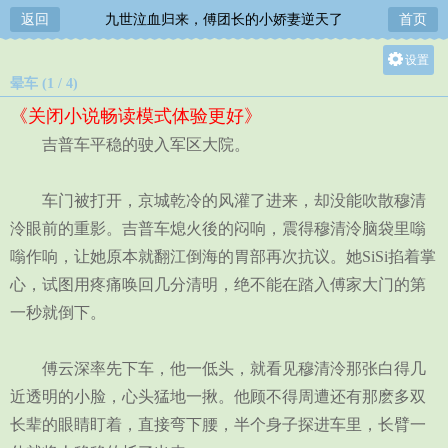
返回
九世泣血归来，傅团长的小娇妻逆天了
首页
设置
晕车 (1 / 4)
关灯
《关闭小说畅读模式体验更好》
大
吉普车平稳的驶入军区大院。
中
小
车门被打开，京城乾冷的风灌了进来，却没能吹散穆清
泠眼前的重影。吉普车熄火後的闷响，震得穆清泠脑袋里嗡
嗡作响，让她原本就翻江倒海的胃部再次抗议。她SiSi掐着掌
心，试图用疼痛唤回几分清明，绝不能在踏入傅家大门的第
一秒就倒下。
傅云深率先下车，他一低头，就看见穆清泠那张白得几
近透明的小脸，心头猛地一揪。他顾不得周遭还有那麽多双
长辈的眼睛盯着，直接弯下腰，半个身子探进车里，长臂一