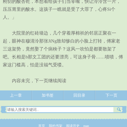
刚切的酸杏乾，本想着给孩子们当零嘴，快让泠泠含一片，
压压胃里的酸水。这孩子一瞧就是受了大罪了，心疼Si个
人。」
大院里的红砖墙边，几个穿着厚棉袄的邻居正聚在一
起，眼神在穆清泠那张JiNg致却惨白的小脸上打转，傅家老
三这架势，竟然娶了个病秧子？这风一吹怕是都要散架了
吧。长相是b那文工团的还要漂亮，可这身子骨……啧啧，傅
家这门槛高，怕是没福气受喽。
内容未完，下一页继续阅读
上一章
加书签
回目录
下一页
首页
我的书架
阅读历史
map