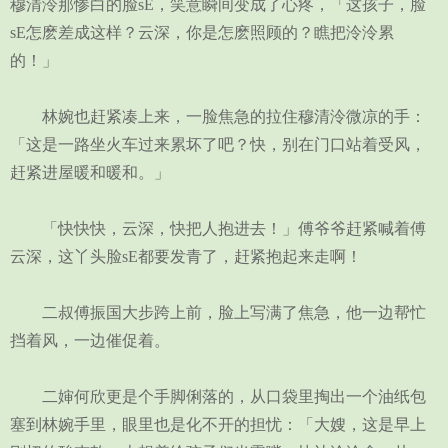
穆清泠那惨白的脸sE，笑意瞬间变成了心疼，「这孩子，脸
sE怎麽差成这样？云深，你是怎麽照顾的？瞧把泠泠累
的！」
林婉也赶紧凑上来，一脸焦急的拉住穆清泠微凉的手：
「这是一路坐火车过来累坏了吧？快，别在门口站着受风，
赶紧进屋暖和暖和。」
「快快快，云深，快把人抱进去！」傅爷爷赶紧喊着傅
云深，这丫头脸sE都要发青了，赶紧抱起来走啊！
二叔傅振国大步跨上前，脸上写满了焦急，他一边帮忙
挡着风，一边催促着。
二婶何欣更是个手脚俐落的，从口袋里掏出一个油纸包
塞到林婉手里，眼里也是化不开的担忧：「大嫂，这是早上