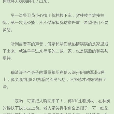
伸就将人稳稳的托了出来。
另一边警卫员小心扶了贺桂枝下车，贺桂枝也难掩担
忧，第一次见公婆，泠泠晕车状况这麽严重，希望他们不要
多想。
听到吉普车的声音，傅家长辈们就热情满满的从家里迎
了出来。就连早早过来等候的二叔一家，也是满脸的和善与
期待。
穆清泠半个身子的重量都压在傅云深y邦邦的军装x膛
上，鼻尖嗅到那GU熟悉的冷冽气息，眩晕感才稍微缓解了
些。
「哎哟，可算把人盼回来了！」傅NN拄着拐杖，在林婉
的搀扶下快步走上前。老人家笑得眼角全是摺子，可一瞧见