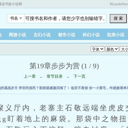
Hi,
undefin
藏读书族小说网
搜 索
书名
他
网游小说
玄幻小说
都市小说
科幻小说
耽美小说
第19章步步为营 (1 / 9)
上一章
章节目录
下一页
←
→
我的谍战岁月
李世民假死？那朕就威服四海了！
临安不夜侯
你一小黄毛，咋就族谱单
厅内，老寨主石敬远端坐虎皮
gg盯着地上的麻袋。那袋中之物