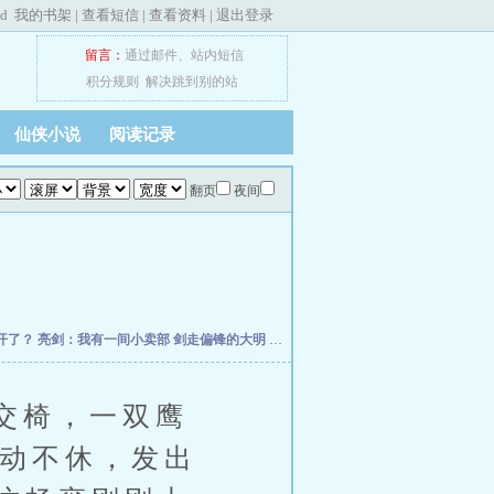
ed
我的书架
|
查看短信
|
查看资料
|
退出登录
留言：
通过邮件
、
站内短信
积分规则
解决跳到别的站
仙侠小说
阅读记录
翻页
夜间
开了？
亮剑：我有一间小卖部
剑走偏锋的大明
挽明从萨尔浒开始
大明：家妻上将军
交椅，一双鹰
扭动不休，发出