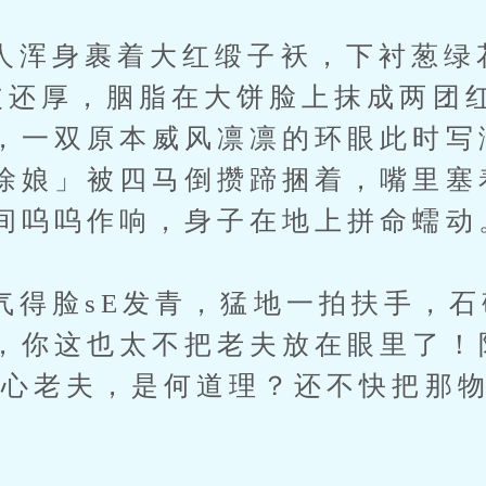
身裹着大红缎子袄，下衬葱绿花
皮还厚，胭脂在大饼脸上抹成两团
，一双原本威风凛凛的环眼此时写
徐娘」被四马倒攒蹄捆着，嘴里塞
间呜呜作响，身子在地上拼命蠕动
脸sE发青，猛地一拍扶手，石
，你这也太不把老夫放在眼里了！
恶心老夫，是何道理？还不快把那