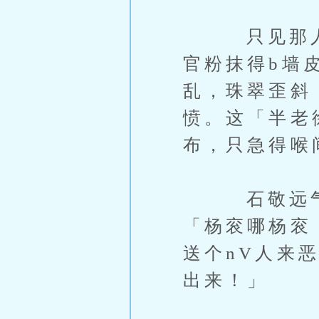
只见那人浑
官粉抹得b墙
乱，珠翠歪斜
愤。这「半老
布，只急得喉
石敬远气得
「杨衮哪杨衮
送个nV人来
出来！」