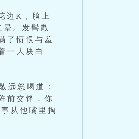
边K，脸上
红晕。发髻散
满了愤恨与羞
着一大块白
。
敬远怒喝道：
阵前交锋，你
物事从他嘴里掏