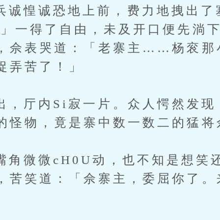
惶诚恐地上前，费力地拽出了塞
人」一得了自由，未及开口便先淌
，佘表哭道：「老寨主……杨衮那
捉弄苦了！」
厅内Si寂一片。众人愕然发现
的怪物，竟是寨中数一数二的猛将
微微cH0U动，也不知是想笑
，苦笑道：「佘寨主，委屈你了。