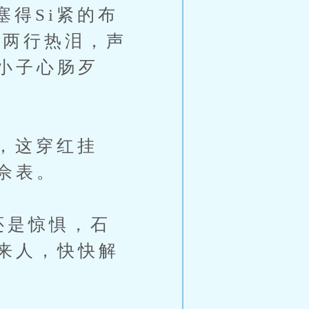
得Si紧的布
下两行热泪，声
小子心肠歹
，这穿红挂
佘表。
还是惊惧，石
来人，快快解