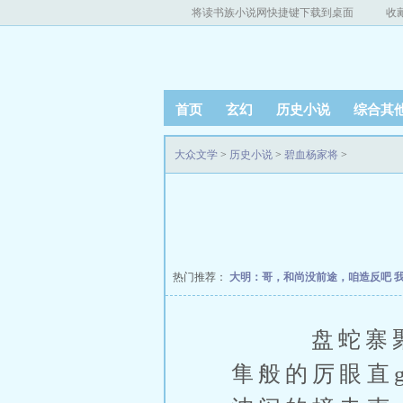
将读书族小说网快捷键下载到桌面
收
首页
玄幻
历史小说
综合其
大众文学
>
历史小说
>
碧血杨家将
>
热门推荐：
大明：哥，和尚没前途，咱造反吧
盘蛇寨聚义
隼般的厉眼直