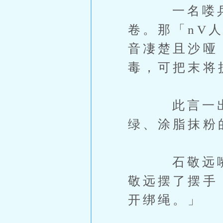
一名喽兵诚
卷。那「nV
音凄楚且沙哑
毒，可把末将
此言一出，
绿、涂脂抹粉
石敬远嘴角
敬远摆了摆手
开绑绳。」