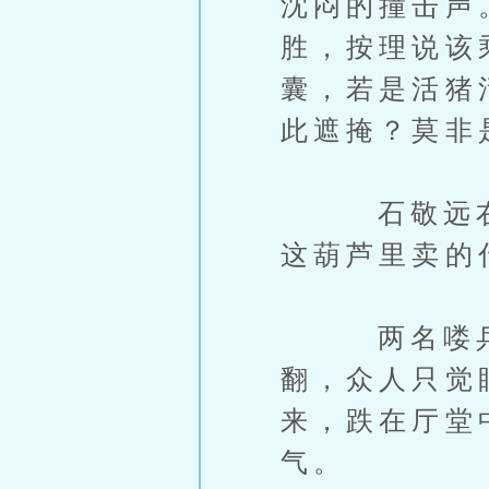
沈闷的撞击声
胜，按理说该
囊，若是活猪
此遮掩？莫非
石敬远右手
这葫芦里卖的
两名喽兵上
翻，众人只觉
来，跌在厅堂
气。