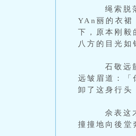
绳索脱落，
YAn丽的衣
下，原本刚毅
八方的目光如
石敬远筋了
远皱眉道：「
卸了这身行头
佘表这才如
撞撞地向後堂