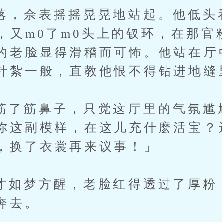
佘表摇摇晃晃地站起。他低头
裙，又m0了m0头上的钗环，在那
的老脸显得滑稽而可怖。他站在厅
针紮一般，直教他恨不得钻进地缝
筋鼻子，只觉这厅里的气氛尴
你这副模样，在这儿充什麽活宝？
，换了衣裳再来议事！」
梦方醒，老脸红得透过了厚粉
奔去。