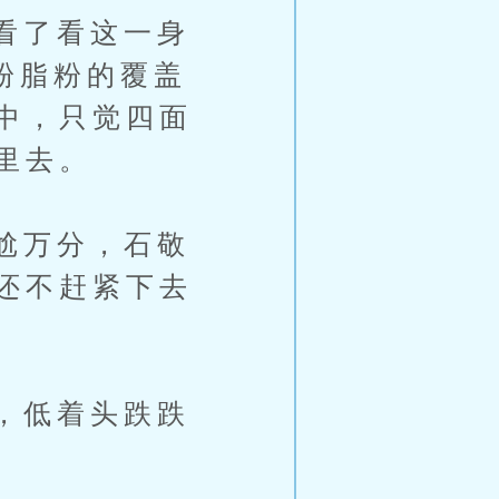
看了看这一身
官粉脂粉的覆盖
中，只觉四面
里去。
尬万分，石敬
还不赶紧下去
，低着头跌跌