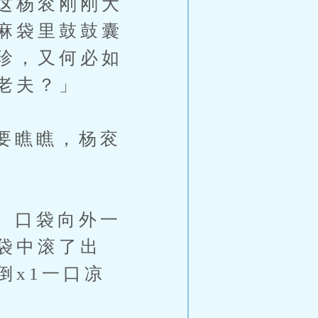
这杨衮刚刚大
麻袋里鼓鼓囊
珍，又何必如
老夫？」
要瞧瞧，杨衮
。口袋向外一
袋中滚了出
倒x1一口凉