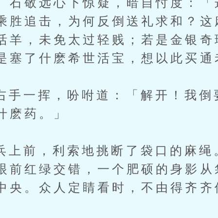
。石敬远心下惊疑，暗自忖度：「
乘胜追击，为何反倒送礼求和？这
活羊，未免太过轻贱；若是金银奇
是塞了什麽希世活宝，想以此买通
一挥，吩咐道：「解开！我倒
什麽药。」
前，利索地挑断了袋口的麻绳
眼前红绿交错，一个肥硕的身影从
中央。众人定睛看时，不由得齐齐