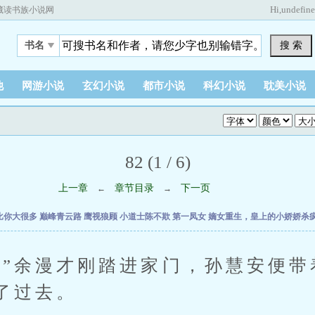
Hi,
undefin
藏读书族小说网
搜 索
书名
他
网游小说
玄幻小说
都市小说
科幻小说
耽美小说
82 (1 / 6)
上一章
章节目录
下一页
←
→
比你大很多
巅峰青云路
鹰视狼顾
小道士陈不欺
第一凤女
嫡女重生，皇上的小娇娇杀
余漫才刚踏进家门，孙慧安便带
了过去。