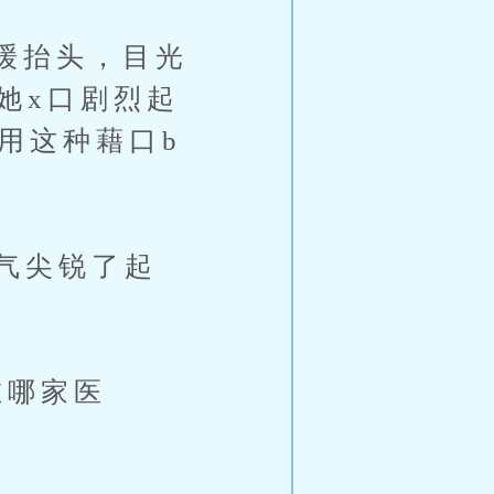
缓抬头，目光
她x口剧烈起
用这种藉口b
气尖锐了起
哪家医