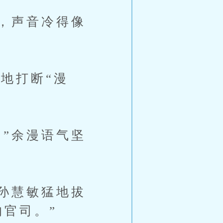
，声音冷得像
地打断“漫
”余漫语气坚
孙慧敏猛地拔
官司。”