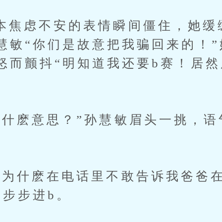
虑不安的表情瞬间僵住，她缓
慧敏“你们是故意把我骗回来的！”
怒而颤抖“明知道我还要b赛！居然
麽意思？”孙慧敏眉头一挑，语
什麽在电话里不敢告诉我爸爸在
气步步进b。