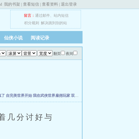
ed
我的书架
|
查看短信
|
查看资料
|
退出登录
留言：
通过邮件
、
站内短信
积分规则
解决跳到别的站
仙侠小说
阅读记录
翻页
夜间
疯了
自完美世界开始
我在武侠世界雇佣玩家
双穿，从当个倒爷开始
年方八岁，被仓
着几分讨好与