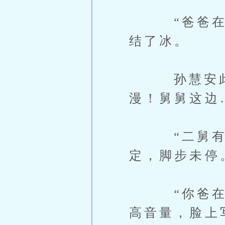
“爸爸在那
结了冰。
孙慧安此刻
漫！舅舅这边
“二舅有什
定，脚步未停
“你爸在加
高音量，脸上