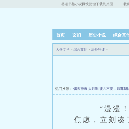
将读书族小说网快捷键下载到桌面
收
首页
玄幻
历史小说
综合其
大众文学
>
综合其他
>
法外狂徒
>
热门推荐：
镇天神医
大月谣
徒儿不要，师尊我
“漫漫！”
焦虑，立刻凑