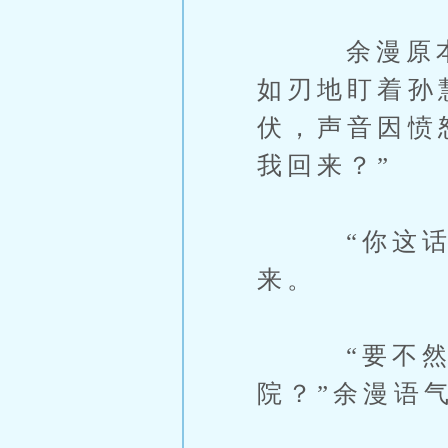
余漫原本焦
如刃地盯着孙
伏，声音因愤
我回来？”
“你这话什
来。
“要不然为
院？”余漫语