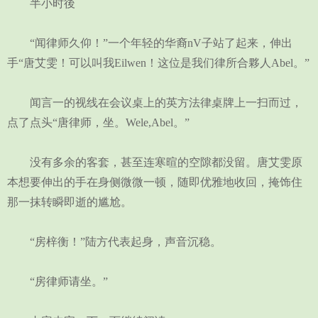
半小时後
“闻律师久仰！”一个年轻的华裔nV子站了起来，伸出
手“唐艾雯！可以叫我Eilwen！这位是我们律所合夥人Abel。”
闻言一的视线在会议桌上的英方法律桌牌上一扫而过，
点了点头“唐律师，坐。Wele,Abel。”
没有多余的客套，甚至连寒暄的空隙都没留。唐艾雯原
本想要伸出的手在身侧微微一顿，随即优雅地收回，掩饰住
那一抹转瞬即逝的尴尬。
“房梓衡！”陆方代表起身，声音沉稳。
“房律师请坐。”