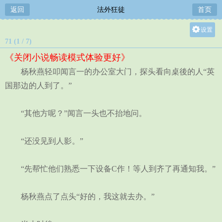
返回
法外狂徒
首页
设置
71 (1 / 7)
关灯
《关闭小说畅读模式体验更好》
大
杨秋燕轻叩闻言一的办公室大门，探头看向桌後的人“英
中
国那边的人到了。”
小
“其他方呢？”闻言一头也不抬地问。
“还没见到人影。”
“先帮忙他们熟悉一下设备C作！等人到齐了再通知我。”
杨秋燕点了点头“好的，我这就去办。”