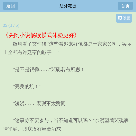
返回
法外狂徒
首页
设置
35 (1 / 5)
关灯
《关闭小说畅读模式体验更好》
大
黎珂看了文件後“这些看起来好像都是一家家公司，实际
中
上全都有许廷亨的影子！”
小
“是不是很像……”裴砚若有所思！
“完美的坑！”
“漫漫……”裴砚不太赞同！
“这事你不要参与，当不知道可以吗？”余漫望着裴砚表
情平静、眼底没有丝毫祈求。