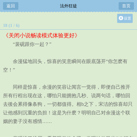
返回
法外狂徒
首页
设置
18 (1 / 6)
关灯
《关闭小说畅读模式体验更好》
大
“裴砚跟你一起？”
中
小
余漫猛地回头，惊喜的笑意瞬间在眼底荡开“你怎麽有
空！”
同样是惊喜，余漫的笑容让闻言一觉得，即便自己推开
所有行程出现在这，哪怕只能拥抱几秒、说两句话，哪怕回
去後会累得像条狗，一切都值得。相b之下，宋洁的惊喜却只
让他感到沉重的负担！这是为什麽？明明自己对余漫这个联
姻的妻子没有感情……