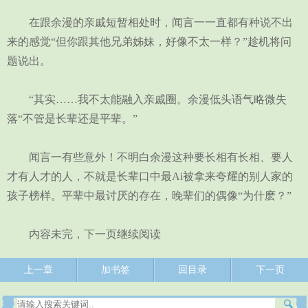
在跟余漫的亲戚短暂相处时，闻言一一直都有种说不出
来的感觉“但你跟其他兄弟姊妹，好像不太一样？”趁机将问
题说出。
“其实……我不太能融入亲戚圈。余漫低头语气略微失
落“不管是长辈还是平辈。”
闻言一有些意外！不明白余漫这种要长相有长相、要人
才有人才的人，不就是长辈口中最Ai被拿来夸耀的别人家的
孩子榜样。平辈中最讨厌的存在，晚辈们的偶像“为什麽？”
内容未完，下一页继续阅读
上一章
加书签
回目录
下一页