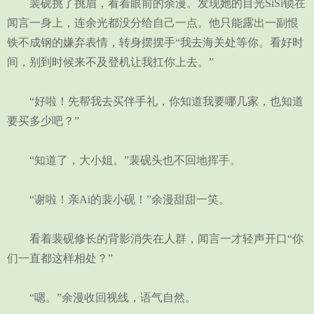
裴砚挑了挑眉，看着眼前的余漫。发现她的目光SiSi锁在
闻言一身上，连余光都没分给自己一点。他只能露出一副恨
铁不成钢的嫌弃表情，转身摆摆手“我去海关处等你。看好时
间，别到时候来不及登机让我扛你上去。”
“好啦！先帮我去买伴手礼，你知道我要哪几家，也知道
要买多少吧？”
“知道了，大小姐。”裴砚头也不回地挥手。
“谢啦！亲Ai的裴小砚！”余漫甜甜一笑。
看着裴砚修长的背影消失在人群，闻言一才轻声开口“你
们一直都这样相处？”
“嗯。”余漫收回视线，语气自然。