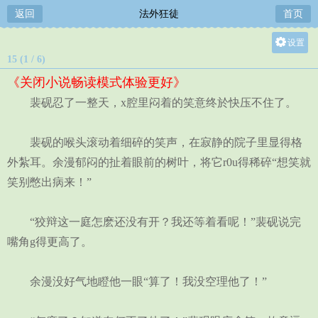
返回
法外狂徒
首页
设置
15 (1 / 6)
关灯
《关闭小说畅读模式体验更好》
大
裴砚忍了一整天，x腔里闷着的笑意终於快压不住了。
中
小
裴砚的喉头滚动着细碎的笑声，在寂静的院子里显得格
外紮耳。余漫郁闷的扯着眼前的树叶，将它r0u得稀碎“想笑就
笑别憋出病来！”
“狡辩这一庭怎麽还没有开？我还等着看呢！”裴砚说完
嘴角g得更高了。
余漫没好气地瞪他一眼“算了！我没空理他了！”