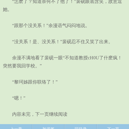
“怎麽了？知道奈何不了他了！”裴砚眼底含笑，故意逗
她。
“跟那个没关系！”余漫语气闷闷地说。
“没关系！是、没关系！”裴砚忍不住又笑了出来。
余漫不满地看了裴砚一眼“不知道教授cH0U了什麽疯！
突然要我回学校。”
“黎珂姊跟你联络了！”
“嗯！”
内容未完，下一页继续阅读