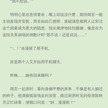
“我不想说。”
明明心里在意得要命，嘴上却说没什麽，期待闻言一能
主动发现并安抚，而非由自己挑明，裴砚满意着两人让宋洁
这个因素成为更大的隐患。指尖规律地轻扣腿侧，像是在为
这段关系崩塌的倒数计时“那不说！还是说说……”
“ㄟ！”余漫摇了摇手机。
於是两个人又开始用手机聊天。
昨晚……她有回来睡吗？
闻言一起床时，看向身侧平整的床单，不像是有人躺过
的样子。他满腹狐疑地走向浴室，路过厨房时见到母亲陈秋
月正忙碌着，便顺口问道：“妈，漫漫呢？”