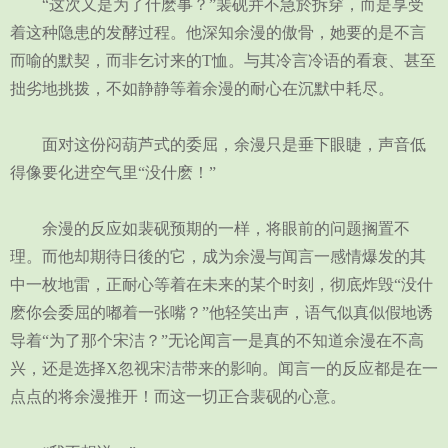
“这次又是为了什麽事？”裴砚并不急於拆穿，而是享受
着这种隐患的发酵过程。他深知余漫的傲骨，她要的是不言
而喻的默契，而非乞讨来的T恤。与其冷言冷语的看衰、甚至
拙劣地挑拨，不如静静等着余漫的耐心在沉默中耗尽。
面对这份闷葫芦式的委屈，余漫只是垂下眼睫，声音低
得像要化进空气里“没什麽！”
余漫的反应如裴砚预期的一样，将眼前的问题搁置不
理。而他却期待日後的它，成为余漫与闻言一感情爆发的其
中一枚地雷，正耐心等着在未来的某个时刻，彻底炸毁“没什
麽你会委屈的嘟着一张嘴？”他轻笑出声，语气似真似假地诱
导着“为了那个宋洁？”无论闻言一是真的不知道余漫在不高
兴，还是选择X忽视宋洁带来的影响。闻言一的反应都是在一
点点的将余漫推开！而这一切正合裴砚的心意。