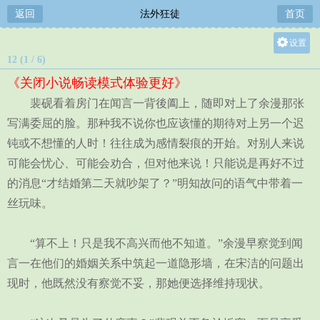
返回
法外狂徒
首页
设置
12 (1 / 6)
关灯
《关闭小说畅读模式体验更好》
大
裴砚看着房门在闻言一背後阖上，随即对上了余漫那张
中
写满委屈的脸。那种我不说你也应该懂的期待对上另一个迟
小
钝或不想懂的人时！往往成为感情裂痕的开始。对别人来说
可能会忧心、可能会劝合，但对他来说！只能说是再好不过
的消息“才结婚第二天就吵架了？”明知故问的语气中带着一
丝玩味。
“算不上！只是我不高兴而他不知道。”余漫早察觉到闻
言一在他们的婚姻关系中筑起一道隐形墙，在宋洁的问题出
现时，他既然没有察觉不妥，那她便选择维持现状。