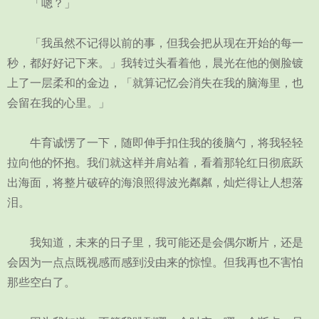
「嗯？」
「我虽然不记得以前的事，但我会把从现在开始的每一
秒，都好好记下来。」我转过头看着他，晨光在他的侧脸镀
上了一层柔和的金边，「就算记忆会消失在我的脑海里，也
会留在我的心里。」
牛育诚愣了一下，随即伸手扣住我的後脑勺，将我轻轻
拉向他的怀抱。我们就这样并肩站着，看着那轮红日彻底跃
出海面，将整片破碎的海浪照得波光粼粼，灿烂得让人想落
泪。
我知道，未来的日子里，我可能还是会偶尔断片，还是
会因为一点点既视感而感到没由来的惊惶。但我再也不害怕
那些空白了。