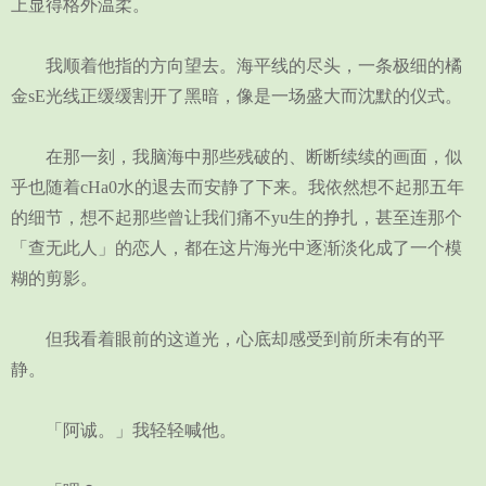
上显得格外温柔。
我顺着他指的方向望去。海平线的尽头，一条极细的橘
金sE光线正缓缓割开了黑暗，像是一场盛大而沈默的仪式。
在那一刻，我脑海中那些残破的、断断续续的画面，似
乎也随着cHa0水的退去而安静了下来。我依然想不起那五年
的细节，想不起那些曾让我们痛不yu生的挣扎，甚至连那个
「查无此人」的恋人，都在这片海光中逐渐淡化成了一个模
糊的剪影。
但我看着眼前的这道光，心底却感受到前所未有的平
静。
「阿诚。」我轻轻喊他。