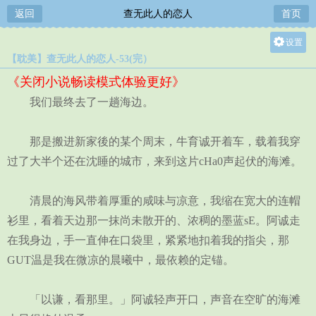
返回
查无此人的恋人
首页
设置
【耽美】查无此人的恋人-53(完）
关灯
《关闭小说畅读模式体验更好》
大
我们最终去了一趟海边。
中
小
那是搬进新家後的某个周末，牛育诚开着车，载着我穿
过了大半个还在沈睡的城市，来到这片cHa0声起伏的海滩。
清晨的海风带着厚重的咸味与凉意，我缩在宽大的连帽
衫里，看着天边那一抹尚未散开的、浓稠的墨蓝sE。阿诚走
在我身边，手一直伸在口袋里，紧紧地扣着我的指尖，那
GUT温是我在微凉的晨曦中，最依赖的定锚。
「以谦，看那里。」阿诚轻声开口，声音在空旷的海滩