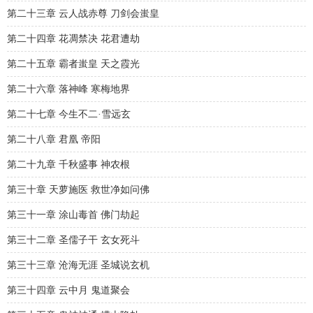
第二十三章 云人战赤尊 刀剑会蚩皇
第二十四章 花凋禁决 花君遭劫
第二十五章 霸者蚩皇 天之霞光
第二十六章 落神峰 寒梅地界
第二十七章 今生不二·雪远玄
第二十八章 君凰 帝阳
第二十九章 千秋盛事 神农根
第三十章 天萝施医 救世净如问佛
第三十一章 涂山毒首 佛门劫起
第三十二章 圣儒子干 玄女死斗
第三十三章 沧海无涯 圣城说玄机
第三十四章 云中月 鬼道聚会