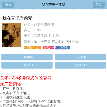
返回
我在苦境当前辈
首页
我在苦境当前辈
作者：作家沙漠骆驼
点击：28980
更新：2025/8/26 5:11:24
最新：
第二十五章 百花剑裁 刀剑一决
网游小说
连载中
1005962
立即阅读
加入书架
下载TXT1
下载TXT2
关闭小说畅读模式体验更好
无广告阅读
1.打开手机百度。
2.点击右下方“我的”。
3.下滑找到设置,点击。
4.下滑找到“网页小说畅读服务”,点击关闭。
5.最后观看小说就不会弹出畅读模式了。