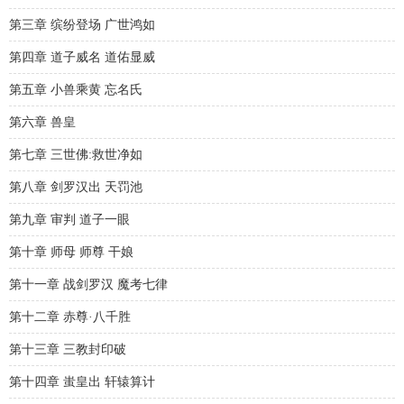
第三章 缤纷登场 广世鸿如
第四章 道子威名 道佑显威
第五章 小兽乘黄 忘名氏
第六章 兽皇
第七章 三世佛:救世净如
第八章 剑罗汉出 天罚池
第九章 审判 道子一眼
第十章 师母 师尊 干娘
第十一章 战剑罗汉 魔考七律
第十二章 赤尊·八千胜
第十三章 三教封印破
第十四章 蚩皇出 轩辕算计