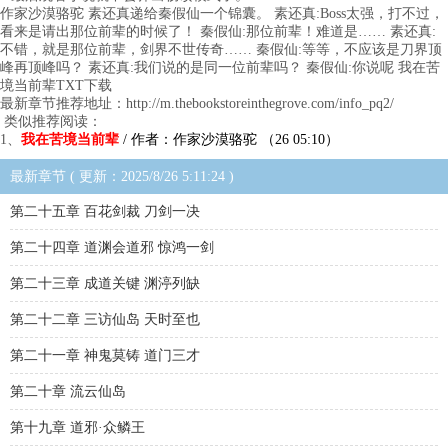
作家沙漠骆驼 素还真递给秦假仙一个锦囊。 素还真:Boss太强，打不过，
看来是请出那位前辈的时候了！ 秦假仙:那位前辈！难道是…… 素还真:
不错，就是那位前辈，剑界不世传奇…… 秦假仙:等等，不应该是刀界顶
峰再顶峰吗？ 素还真:我们说的是同一位前辈吗？ 秦假仙:你说呢 我在苦
境当前辈TXT下载
最新章节推荐地址：http://m.thebookstoreinthegrove.com/info_pq2/
类似推荐阅读：
1、
我在苦境当前辈
/ 作者：作家沙漠骆驼 （26 05:10）
最新章节 ( 更新：2025/8/26 5:11:24 )
第二十五章 百花剑裁 刀剑一决
第二十四章 道渊会道邪 惊鸿一剑
第二十三章 成道关键 渊渟列缺
第二十二章 三访仙岛 天时至也
第二十一章 神鬼莫铸 道门三才
第二十章 流云仙岛
第十九章 道邪·众鳞王