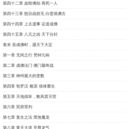
第四十二章 血暗佛劫 再死一人
第四十三章 怒目战箭无 白莲填渊古
第四十四章 上古遗事 证道成佛
第四十五章 八元之凶 天下分封
卷末 吾成佛时，愿天下大定
第一章 无间之行 梵钟九响
第二章 成佛法门 佛门最终战
第三章 神州最大的变数
第四章 智罗汉·般若 借体重生
第五章 天地俱坏，敇风雷灭世
第六章 冥府罪判
第七章 复生之法 黑煞魔龙
第八章 青天大道 至尊龙气