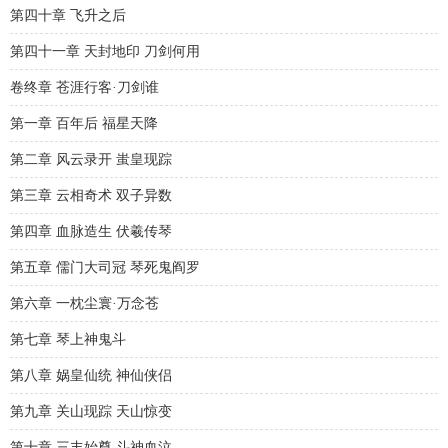
第四十章 飞升之后
第四十一章 天封地印 刀剑何用
卷终章 苍涯行客·刀剑谁
第一章 百年后 福星天降
第二章 风云录开 蚩皇现踪
第三章 云相奇术 双子异数
第四章 血脉造生 伏羲传琴
第五章 儒门大司冠 琴死鬼阎罗
第六章 一枕尘寰·万念苍
第七章 琴上神鬼斗
第八章 娲皇仙统 神仙侠侣
第九章 关山现踪 天山惊变
第十章 三丰始尊 斗神血泣