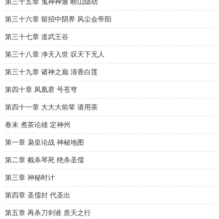
第三十五章 鬼神神通 崂山隐劫
第三十六章 留招中阴界 风尘会帝阳
第三十七章 道武王谷
第三十八章 净天入世 叹天下无人
第三十九章 诸神之巅 清香白莲
第四十章 凤凰君 号苍穹
第四十一章 大大大前辈 请用茶
卷末 煮茶论雄 定神州
第一章 枭皇论战 神秘地图
第二章 截杀琴死 绝杀圣儒
第三章 神秘时计
第四章 圣儒封 代圣出
第五章 再杀刀剑谁 质天之行