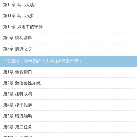
第12章 马儿大喷汁
第11章 马儿入梦
第10章 风雨中的宁静
第9章 骄马尝鲜
第8章 肌肤之亲
全部章节 ( 兽性系统™人兽H之淫乱世界 )
第1章 命丧狮口
第2章 激活兽性系统
第3章 雄狮取精
第4章 榨干雄狮
第5章 暗流涌动
第6章 第二任务