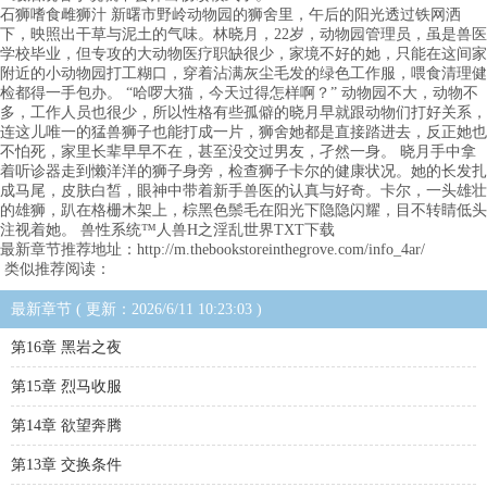
石狮嗜食雌狮汁 新曙市野岭动物园的狮舍里，午后的阳光透过铁网洒
下，映照出干草与泥土的气味。林晓月，22岁，动物园管理员，虽是兽医
学校毕业，但专攻的大动物医疗职缺很少，家境不好的她，只能在这间家
附近的小动物园打工糊口，穿着沾满灰尘毛发的绿色工作服，喂食清理健
检都得一手包办。 “哈啰大猫，今天过得怎样啊？” 动物园不大，动物不
多，工作人员也很少，所以性格有些孤僻的晓月早就跟动物们打好关系，
连这儿唯一的猛兽狮子也能打成一片，狮舍她都是直接踏进去，反正她也
不怕死，家里长辈早早不在，甚至没交过男友，孑然一身。 晓月手中拿
着听诊器走到懒洋洋的狮子身旁，检查狮子卡尔的健康状况。她的长发扎
成马尾，皮肤白皙，眼神中带着新手兽医的认真与好奇。卡尔，一头雄壮
的雄狮，趴在格栅木架上，棕黑色鬃毛在阳光下隐隐闪耀，目不转睛低头
注视着她。 兽性系统™人兽H之淫乱世界TXT下载
最新章节推荐地址：http://m.thebookstoreinthegrove.com/info_4ar/
类似推荐阅读：
最新章节 ( 更新：2026/6/11 10:23:03 )
第16章 黑岩之夜
第15章 烈马收服
第14章 欲望奔腾
第13章 交换条件